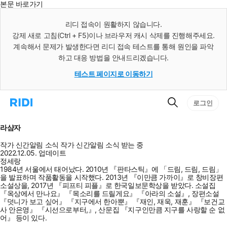
본문 바로가기
인
스
리디 접속이 원활하지 않습니다.
턴
강제 새로 고침(Ctrl + F5)이나 브라우저 캐시 삭제를 진행해주세요.
트
검
계속해서 문제가 발생한다면 리디 접속 테스트를 통해 원인을 파악
색
하고 대응 방법을 안내드리겠습니다.
테스트 페이지로 이동하기
검
리
로그인
색
디
홈
으
라샴자
로
이
작가 신간알림
소식
작가 신간알림
소식 받는 중
동
2022.12.05. 업데이트
정세랑
1984년 서울에서 태어났다. 2010년 『판타스틱』에 「드림, 드림, 드림」
을 발표하며 작품활동을 시작했다. 2013년 『이만큼 가까이』로 창비장편
소설상을, 2017년 『피프티 피플』로 한국일보문학상을 받았다. 소설집
『옥상에서 만나요』 『목소리를 드릴게요』 『아라의 소설』, 장편소설
『덧니가 보고 싶어』 『지구에서 한아뿐』 『재인, 재욱, 재훈』 『보건교
사 안은영』 『시선으로부터,』, 산문집 『지구인만큼 지구를 사랑할 순 없
어』 등이 있다.