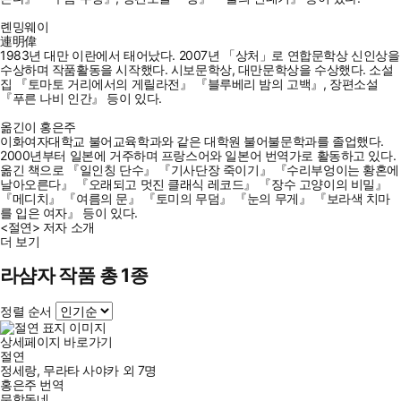
롄밍웨이
連明偉
1983년 대만 이란에서 태어났다. 2007년 「상처」로 연합문학상 신인상을
수상하며 작품활동을 시작했다. 시보문학상, 대만문학상을 수상했다. 소설
집 『토마토 거리에서의 게릴라전』 『블루베리 밤의 고백』, 장편소설
『푸른 나비 인간』 등이 있다.
옮긴이 홍은주
이화여자대학교 불어교육학과와 같은 대학원 불어불문학과를 졸업했다.
2000년부터 일본에 거주하며 프랑스어와 일본어 번역가로 활동하고 있다.
옮긴 책으로 『일인칭 단수』 『기사단장 죽이기』 『수리부엉이는 황혼에
날아오른다』 『오래되고 멋진 클래식 레코드』 『장수 고양이의 비밀』
『메디치』 『여름의 문』 『토미의 무덤』 『눈의 무게』 『보라색 치마
를 입은 여자』 등이 있다.
<절연> 저자 소개
더 보기
라샴자 작품 총 1종
정렬 순서
상세페이지 바로가기
절연
정세랑
,
무라타 사야카
외
7명
홍은주
번역
문학동네