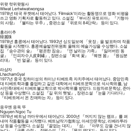
위왓 럿위왓웡사
Wiwat Lertwiwatwongsa
1978년 태국 푸켓에서 태어났다. ‘Filmsick’이라는 활동명으로 영화 비평을
쓰고 영화 기획자로 활동하고 있다. 소설집 『부서진 유토피아』 『기형아
의 사랑』 『불타는 우주』, 중편소설 『위로의 84단락』 등이 있다.
홍라이추
韓麗珠
1978년 홍콩에서 태어났다. 1992년 싱도일보에 「옷장」을 발표하며 작품
활동을 시작했다. 홍콩예술발전위원회 올해의 예술가상을 수상했다. 소설
집 『송수관의 숲』 『평온한 짐승』 『연 날리는 가족』 『잃어버린 동
굴』 『인피자수人皮刺繡』, 장편소설 『회색 꽃』 『꿰맨 몸』 『원심분
리대』 『빈 얼굴』 등이 있다.
라샴자
LhachamGyal
1977년 중국 칭하이성의 하이난 티베트족 자치주에서 태어났다. 중앙민족
대 티베트학과를 졸업하고 같은 대학에서 티베트문학으로 석사학위를, 남
서민족대에서 티베트불교학으로 박사학위를 받았다. 드랑차르문학상, 준마
상 등을 수상했다. 소설집 『길 위의 햇빛』, 장편소설 『눈을 기다리다』
『티베트에서 온 친애하는 자』 등이 있다.
응우옌 응옥 뚜
Nguyen Ngoc Tu
1976년 베트남 까마우에서 태어났다. 2000년 『꺼지지 않는 램프』를 펴
내며 작품활동을 시작했다. 베트남작가협회상, 아세안문학상, 리베라투라
상 등을 수상했다. 소설집 『끝없는 대지』 『섬』 『아무도 강을 건너지 않
는다』 『구름 수정』, 장편소설 『강』 『물의 연대기』 등이 있다.