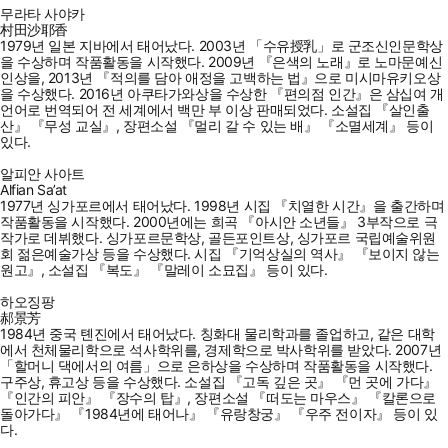
무라타 사야카
村田沙耶香
1979년 일본 지바에서 태어났다. 2003년 「수유授乳」로 군조신인문학상
을 수상하며 작품활동을 시작했다. 2009년 『은색의 노래』로 노마문예신
인상을, 2013년 『적의를 담아 애정을 고백하는 법』으로 미시마유키오상
을 수상했다. 2016년 아쿠타가와상을 수상한 『편의점 인간』은 삼십여 개
언어로 번역되어 전 세계에서 백만 부 이상 판매되었다. 소설집 『살인출
산』 『무성 교실』, 장편소설 『멀리 갈 수 있는 배』 『소멸세계』 등이
있다.
알피안 사아트
Alfian Sa’at
1977년 싱가포르에서 태어났다. 1998년 시집 『치열한 시간』을 출간하며
작품활동을 시작했다. 2000년에는 희곡 『아시안 소년들』 3부작으로 극
작가로 데뷔했다. 싱가포르문학상, 골든포인트상, 싱가포르 국립예술위원
회 젊은예술가상 등을 수상했다. 시집 『기억상실의 역사』 『보이지 않는
원고』, 소설집 『복도』 『말레이 소묘집』 등이 있다.
하오징팡
郝景芳
1984년 중국 톈진에서 태어났다. 칭화대 물리학과를 졸업하고, 같은 대학
에서 천체물리학으로 석사학위를, 경제학으로 박사학위를 받았다. 2007년
「할머니 댁에서의 여름」으로 은하상을 수상하며 작품활동을 시작했다.
구주상, 휴고상 등을 수상했다. 소설집 『고독 깊은 곳』 『먼 곳에 가다』
『인간의 피안』 『장수의 탑』, 장편소설 『떠도는 마우스』 『칼론으로
돌아가다』 『1984년에 태어나』 『유랑창궁』 『우주 전이자』 등이 있
다.