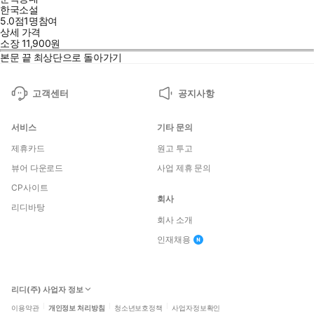
한국소설
5.0점
1
명
참여
상세 가격
소장
11,900
원
본문 끝
최상단으로 돌아가기
고객센터
공지사항
서비스
기타 문의
제휴카드
원고 투고
뷰어 다운로드
사업 제휴 문의
CP사이트
회사
리디바탕
회사 소개
인재채용
리디(주) 사업자 정보
이용약관
개인정보 처리방침
청소년보호정책
사업자정보확인