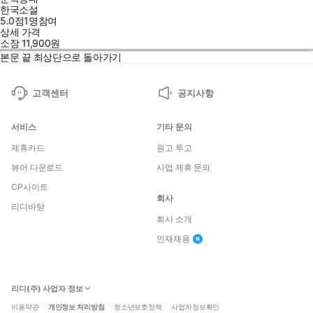
한국소설
5.0점
1
명
참여
상세 가격
소장
11,900
원
본문 끝
최상단으로 돌아가기
고객센터
공지사항
서비스
기타 문의
제휴카드
원고 투고
뷰어 다운로드
사업 제휴 문의
CP사이트
회사
리디바탕
회사 소개
인재채용
리디(주) 사업자 정보
이용약관
개인정보 처리방침
청소년보호정책
사업자정보확인