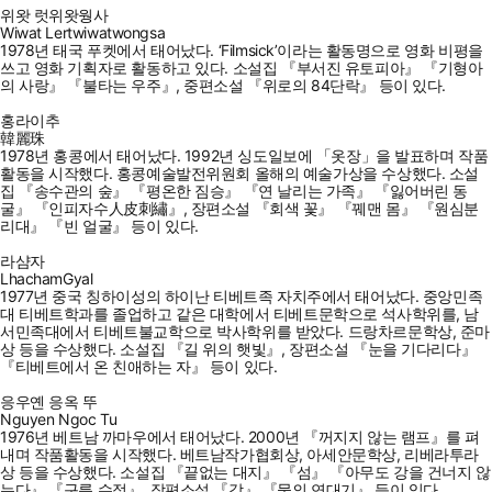
위왓 럿위왓웡사
Wiwat Lertwiwatwongsa
1978년 태국 푸켓에서 태어났다. ‘Filmsick’이라는 활동명으로 영화 비평을
쓰고 영화 기획자로 활동하고 있다. 소설집 『부서진 유토피아』 『기형아
의 사랑』 『불타는 우주』, 중편소설 『위로의 84단락』 등이 있다.
홍라이추
韓麗珠
1978년 홍콩에서 태어났다. 1992년 싱도일보에 「옷장」을 발표하며 작품
활동을 시작했다. 홍콩예술발전위원회 올해의 예술가상을 수상했다. 소설
집 『송수관의 숲』 『평온한 짐승』 『연 날리는 가족』 『잃어버린 동
굴』 『인피자수人皮刺繡』, 장편소설 『회색 꽃』 『꿰맨 몸』 『원심분
리대』 『빈 얼굴』 등이 있다.
라샴자
LhachamGyal
1977년 중국 칭하이성의 하이난 티베트족 자치주에서 태어났다. 중앙민족
대 티베트학과를 졸업하고 같은 대학에서 티베트문학으로 석사학위를, 남
서민족대에서 티베트불교학으로 박사학위를 받았다. 드랑차르문학상, 준마
상 등을 수상했다. 소설집 『길 위의 햇빛』, 장편소설 『눈을 기다리다』
『티베트에서 온 친애하는 자』 등이 있다.
응우옌 응옥 뚜
Nguyen Ngoc Tu
1976년 베트남 까마우에서 태어났다. 2000년 『꺼지지 않는 램프』를 펴
내며 작품활동을 시작했다. 베트남작가협회상, 아세안문학상, 리베라투라
상 등을 수상했다. 소설집 『끝없는 대지』 『섬』 『아무도 강을 건너지 않
는다』 『구름 수정』, 장편소설 『강』 『물의 연대기』 등이 있다.