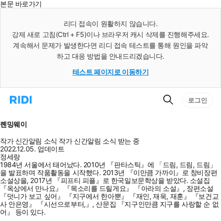
본문 바로가기
인
스
리디 접속이 원활하지 않습니다.
턴
강제 새로 고침(Ctrl + F5)이나 브라우저 캐시 삭제를 진행해주세요.
트
검
계속해서 문제가 발생한다면 리디 접속 테스트를 통해 원인을 파악
색
하고 대응 방법을 안내드리겠습니다.
테스트 페이지로 이동하기
검
리
로그인
색
디
홈
으
롄밍웨이
로
이
작가 신간알림
소식
작가 신간알림
소식 받는 중
동
2022.12.05. 업데이트
정세랑
1984년 서울에서 태어났다. 2010년 『판타스틱』에 「드림, 드림, 드림」
을 발표하며 작품활동을 시작했다. 2013년 『이만큼 가까이』로 창비장편
소설상을, 2017년 『피프티 피플』로 한국일보문학상을 받았다. 소설집
『옥상에서 만나요』 『목소리를 드릴게요』 『아라의 소설』, 장편소설
『덧니가 보고 싶어』 『지구에서 한아뿐』 『재인, 재욱, 재훈』 『보건교
사 안은영』 『시선으로부터,』, 산문집 『지구인만큼 지구를 사랑할 순 없
어』 등이 있다.