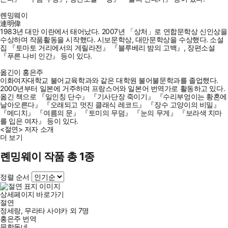
롄밍웨이
連明偉
1983년 대만 이란에서 태어났다. 2007년 「상처」로 연합문학상 신인상을
수상하며 작품활동을 시작했다. 시보문학상, 대만문학상을 수상했다. 소설
집 『토마토 거리에서의 게릴라전』 『블루베리 밤의 고백』, 장편소설
『푸른 나비 인간』 등이 있다.
옮긴이 홍은주
이화여자대학교 불어교육학과와 같은 대학원 불어불문학과를 졸업했다.
2000년부터 일본에 거주하며 프랑스어와 일본어 번역가로 활동하고 있다.
옮긴 책으로 『일인칭 단수』 『기사단장 죽이기』 『수리부엉이는 황혼에
날아오른다』 『오래되고 멋진 클래식 레코드』 『장수 고양이의 비밀』
『메디치』 『여름의 문』 『토미의 무덤』 『눈의 무게』 『보라색 치마
를 입은 여자』 등이 있다.
<절연> 저자 소개
더 보기
롄밍웨이 작품 총 1종
정렬 순서
상세페이지 바로가기
절연
정세랑
,
무라타 사야카
외
7명
홍은주
번역
문학동네