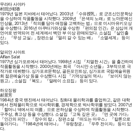
무라타 사야카
村田沙耶香
1979년 일본 지바에서 태어났다. 2003년 「수유授乳」로 군조신인문학상
을 수상하며 작품활동을 시작했다. 2009년 『은색의 노래』로 노마문예신
인상을, 2013년 『적의를 담아 애정을 고백하는 법』으로 미시마유키오상
을 수상했다. 2016년 아쿠타가와상을 수상한 『편의점 인간』은 삼십여 개
언어로 번역되어 전 세계에서 백만 부 이상 판매되었다. 소설집 『살인출
산』 『무성 교실』, 장편소설 『멀리 갈 수 있는 배』 『소멸세계』 등이
있다.
알피안 사아트
Alfian Sa’at
1977년 싱가포르에서 태어났다. 1998년 시집 『치열한 시간』을 출간하며
작품활동을 시작했다. 2000년에는 희곡 『아시안 소년들』 3부작으로 극
작가로 데뷔했다. 싱가포르문학상, 골든포인트상, 싱가포르 국립예술위원
회 젊은예술가상 등을 수상했다. 시집 『기억상실의 역사』 『보이지 않는
원고』, 소설집 『복도』 『말레이 소묘집』 등이 있다.
하오징팡
郝景芳
1984년 중국 톈진에서 태어났다. 칭화대 물리학과를 졸업하고, 같은 대학
에서 천체물리학으로 석사학위를, 경제학으로 박사학위를 받았다. 2007년
「할머니 댁에서의 여름」으로 은하상을 수상하며 작품활동을 시작했다.
구주상, 휴고상 등을 수상했다. 소설집 『고독 깊은 곳』 『먼 곳에 가다』
『인간의 피안』 『장수의 탑』, 장편소설 『떠도는 마우스』 『칼론으로
돌아가다』 『1984년에 태어나』 『유랑창궁』 『우주 전이자』 등이 있
다.