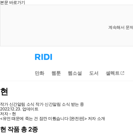
본문 바로가기
계속해서 문제
리
디
홈
으
만화
웹툰
웹소설
도서
셀렉트
로
이
동
현
작가 신간알림
소식
작가 신간알림
소식 받는 중
2022.12.23. 업데이트
저자 - 현
<유언 때문에 죽는 건 잠깐 미뤘습니다 [완전판]> 저자 소개
현 작품 총 2종