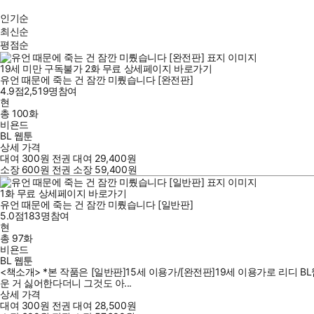
인기순
최신순
평점순
19세 미만 구독불가
2
화
무료
상세페이지 바로가기
유언 때문에 죽는 건 잠깐 미뤘습니다 [완전판]
4.9점
2,519
명
참여
현
총 100화
비욘드
BL 웹툰
상세 가격
대여
300
원
전권 대여
29,400
원
소장
600
원
전권 소장
59,400
원
1
화
무료
상세페이지 바로가기
유언 때문에 죽는 건 잠깐 미뤘습니다 [일반판]
5.0점
183
명
참여
현
총 97화
비욘드
BL 웹툰
<책소개> *본 작품은 [일반판]15세 이용가/[완전판]19세 이용가로 리디 
운 거 싫어한다더니 그것도 아...
상세 가격
대여
300
원
전권 대여
28,500
원