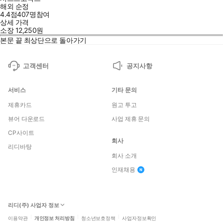
해외 순정
4.4점
407
명
참여
상세 가격
소장
12,250
원
본문 끝
최상단으로 돌아가기
고객센터
공지사항
서비스
기타 문의
제휴카드
원고 투고
뷰어 다운로드
사업 제휴 문의
CP사이트
회사
리디바탕
회사 소개
인재채용
리디(주) 사업자 정보
이용약관
개인정보 처리방침
청소년보호정책
사업자정보확인