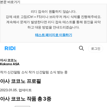
본문 바로가기
인
스
리디 접속이 원활하지 않습니다.
턴
강제 새로 고침(Ctrl + F5)이나 브라우저 캐시 삭제를 진행해주세요.
트
검
계속해서 문제가 발생한다면 리디 접속 테스트를 통해 원인을 파악
색
하고 대응 방법을 안내드리겠습니다.
테스트 페이지로 이동하기
검
리
로그인
색
디
홈
으
아사 코코노
로
Kokono ASA
이
동
작가 신간알림
소식
작가 신간알림
소식 받는 중
아사 코코노 프로필
2023.01.05. 업데이트
아사 코코노 작품 총 3종