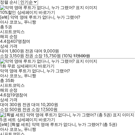
정렬 순서
10
%
할인
상세페이지 바로가기
[e북] 악역 영애 루트가 없다니, 누가 그랬어?
아사 코코노
,
푸니짱
총 5권
시프트코믹스
해외 순정
4.4점
407
명
참여
상세 가격
대여
1,800
원
전권 대여
9,000
원
소장
3,150
원
전권 소장
15,750
원
(10%
)
17,500
원
1
화
무료
상세페이지 바로가기
악역 영애 루트가 없다니, 누가 그랬어?
아사 코코노
,
푸니짱
총 35화
시프트코믹스
해외 순정
4.6점
19
명
참여
상세 가격
대여
300
원
전권 대여
10,200
원
소장
500
원
전권 소장
17,500
원
5
권 세트
상세페이지 바로가기
[e북] [특별 세트] 악역 영애 루트가 없다니, 누가 그랬어? (총 5권)
아사 코코노
,
푸니짱
시프트코믹스