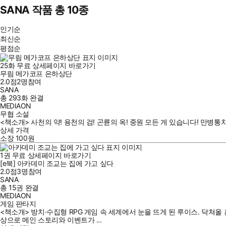
SANA 작품 총 10종
인기순
최신순
평점순
25
화
무료
상세페이지 바로가기
무림 메가코프 은하상단
2.0점
2
명
참여
SANA
총 293화
완결
MEDIAON
무협 소설
<책소개> 사천의 약! 용천의 검! 곤륜의 옥! 중원 모든 게 있습니다! 만병통
상세 가격
소장
100
원
1
권
무료
상세페이지 바로가기
[e북] 아카데미 조교는 집에 가고 싶다
2.0점
3
명
참여
SANA
총 15권
완결
MEDIAON
게임 판타지
<책소개> 방치·수집형 RPG 게임 속 세계에서 눈을 뜨게 된 루이스. 닥쳐올
상으로 메인 스토리와 이벤트가 ...