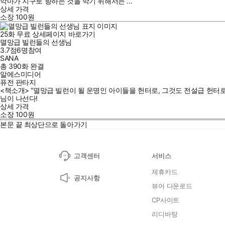
악마가 지구로 향하는 것을 막기 위해서는 ...
상세 가격
소장
100
원
25
화
무료
상세페이지 바로가기
멸망급 빌런들의 선생님
3.7점
6
명
참여
SANA
총 390화
완결
알에스미디어
퓨전 판타지
<책소개> “멸망급 빌런이 될 운명인 아이들을 헌터로, 그것도 전설급 헌터
님이 나선다!
상세 가격
소장
100
원
본문 끝
최상단으로 돌아가기
고객센터
서비스
제휴카드
공지사항
뷰어 다운로드
CP사이트
리디바탕