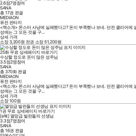
2.6점
7
명
참여
SANA
총 17권
완결
MEDIAON
퓨전 판타지
<책소개> 몬스터 사냥에 실패했다고? 돈이 부족했나 보네. 던전 클리어에 실패
성에는 그 모든 것을 구...
상세 가격
소장
3,200
원
전권 소장
51,200
원
25
화
무료
상세페이지 바로가기
수상할 정도로 돈이 많은 성주님
3.5점
2
명
참여
SANA
총 370화
완결
MEDIAON
퓨전 판타지
<책소개> 몬스터 사냥에 실패했다고? 돈이 부족했나 보네. 던전 클리어에 실패
성에는 그 모든 것을 구...
상세 가격
소장
100
원
1
권
무료
상세페이지 바로가기
[e북] 멸망급 빌런들의 선생님
3.3점
7
명
참여
SANA
총 16권
완결
알에스미디어