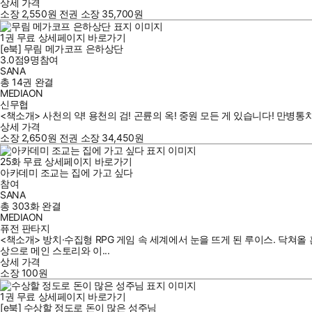
상세 가격
소장
2,550
원
전권 소장
35,700
원
1
권
무료
상세페이지 바로가기
[e북] 무림 메가코프 은하상단
3.0점
9
명
참여
SANA
총 14권
완결
MEDIAON
신무협
<책소개> 사천의 약! 용천의 검! 곤륜의 옥! 중원 모든 게 있습니다! 만병통
상세 가격
소장
2,650
원
전권 소장
34,450
원
25
화
무료
상세페이지 바로가기
아카데미 조교는 집에 가고 싶다
참여
SANA
총 303화
완결
MEDIAON
퓨전 판타지
<책소개> 방치·수집형 RPG 게임 속 세계에서 눈을 뜨게 된 루이스. 닥쳐올
상으로 메인 스토리와 이...
상세 가격
소장
100
원
1
권
무료
상세페이지 바로가기
[e북] 수상할 정도로 돈이 많은 성주님