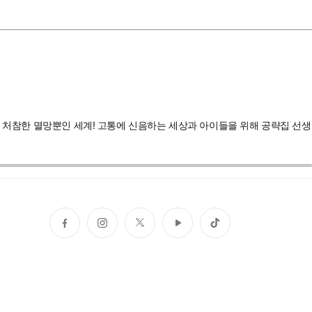
저 처참한 멸망뿐인 세계! 고통에 신음하는 세상과 아이들을 위해 공략집 선생
페
인
트
유
틱
이
스
위
튜
톡
스
타
터
브
북
그
램