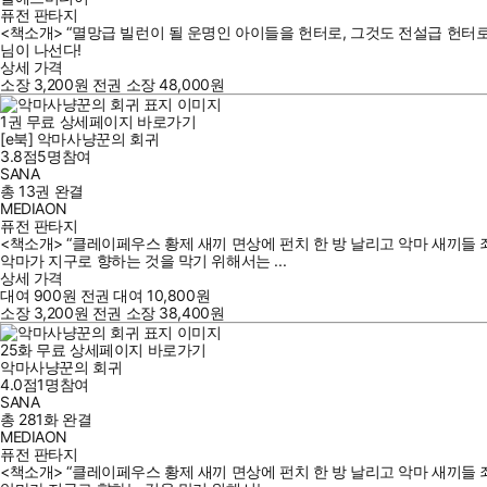
퓨전 판타지
<책소개> “멸망급 빌런이 될 운명인 아이들을 헌터로, 그것도 전설급 헌터
님이 나선다!
상세 가격
소장
3,200
원
전권 소장
48,000
원
1
권
무료
상세페이지 바로가기
[e북] 악마사냥꾼의 회귀
3.8점
5
명
참여
SANA
총 13권
완결
MEDIAON
퓨전 판타지
<책소개> “클레이페우스 황제 새끼 면상에 펀치 한 방 날리고 악마 새끼들 
악마가 지구로 향하는 것을 막기 위해서는 ...
상세 가격
대여
900
원
전권 대여
10,800
원
소장
3,200
원
전권 소장
38,400
원
25
화
무료
상세페이지 바로가기
악마사냥꾼의 회귀
4.0점
1
명
참여
SANA
총 281화
완결
MEDIAON
퓨전 판타지
<책소개> “클레이페우스 황제 새끼 면상에 펀치 한 방 날리고 악마 새끼들 