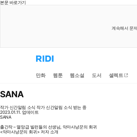
본문 바로가기
계속해서 문제
리
디
홈
으
만화
웹툰
웹소설
도서
셀렉트
로
이
동
SANA
작가 신간알림
소식
작가 신간알림
소식 받는 중
2023.01.11. 업데이트
SANA
출간작 – 멸망급 빌런들의 선생님, 악마사냥꾼의 회귀
<악마사냥꾼의 회귀> 저자 소개