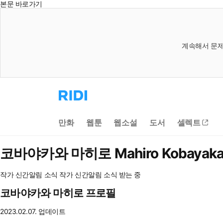
본문 바로가기
계속해서 문제
리
디
홈
으
만화
웹툰
웹소설
도서
셀렉트
로
이
동
코바야카와 마히로
Mahiro Kobayak
작가 신간알림
소식
작가 신간알림
소식 받는 중
코바야카와 마히로 프로필
2023.02.07. 업데이트