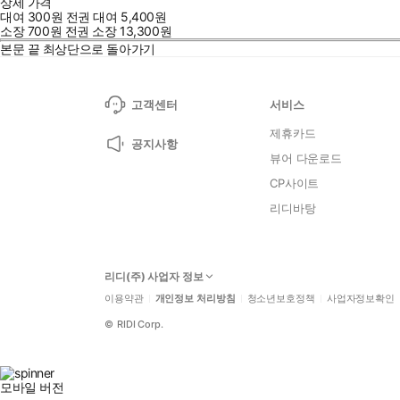
상세 가격
대여
300
원
전권 대여
5,400
원
소장
700
원
전권 소장
13,300
원
본문 끝
최상단으로 돌아가기
고객센터
서비스
제휴카드
공지사항
뷰어 다운로드
CP사이트
리디바탕
리디(주) 사업자 정보
이용약관
개인정보 처리방침
청소년보호정책
사업자정보확인
©
RIDI Corp.
모바일 버전