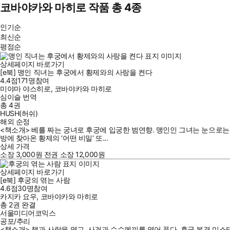
코바야카와 마히로 작품 총 4종
인기순
최신순
평점순
상세페이지 바로가기
[e북] 맹인 직녀는 후궁에서 황제와의 사랑을 켠다
4.4점
171
명
참여
미야마 야스히로
,
코바야카와 마히로
심이슬
번역
총 4권
HUSH(허쉬)
해외 순정
<책소개> 베를 짜는 궁녀로 후궁에 입궁한 범연향. 맹인인 그녀는 눈으로는
방에 찾아온 황제의 ‘어떤 비밀’ 또...
상세 가격
소장
3,000
원
전권 소장
12,000
원
상세페이지 바로가기
[e북] 후궁의 엮는 사람
4.6점
30
명
참여
카지카 요우
,
코바야카와 마히로
총 2권
완결
서울미디어코믹스
공포/추리
<책소개> 책과 사람을 엮고, 사건과 수수께끼를 엮어 푼다. 후궁 본격 미스