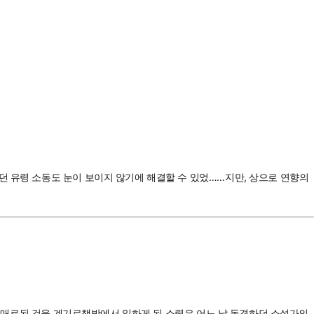
던 유령 소동도 눈이 보이지 않기에 해결할 수 있었……지만, 상으로 연향의
기에 매료된 것을 계기로책방에서 일하게 된 소령은 어느 날 동경하던 소설가의