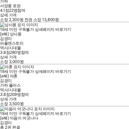
가하
서양풍 로판
4.1점
22
명
참여
상세 가격
소장
2,300
원
전권 소장
13,800
원
19세 미만 구독불가
상세페이지 바로가기
[e북] 상사몽
김경미
피플앤스토리
역사/시대물
3.8점
280
명
참여
상세 가격
소장
3,000
원
19세 미만 구독불가
상세페이지 바로가기
[e북] 야혼
김경미
가하 플러스
역사/시대물
3.8점
209
명
참여
상세 가격
소장
3,500
원
19세 미만 구독불가
상세페이지 바로가기
[e북] 마음이 어긋나다
김경미
총 2권
완결