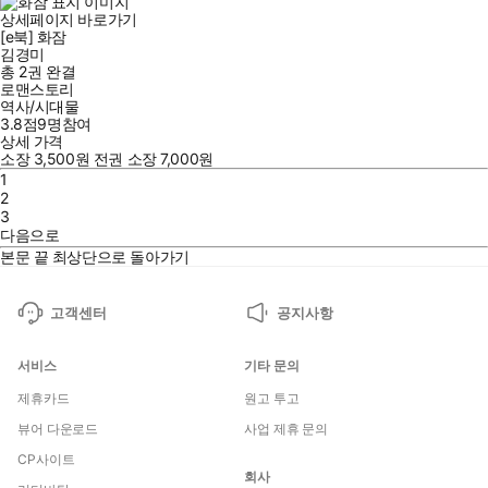
상세페이지 바로가기
[e북] 화잠
김경미
총 2권
완결
로맨스토리
역사/시대물
3.8점
9
명
참여
상세 가격
소장
3,500
원
전권 소장
7,000
원
1
2
3
다음으로
본문 끝
최상단으로 돌아가기
고객센터
공지사항
서비스
기타 문의
제휴카드
원고 투고
뷰어 다운로드
사업 제휴 문의
CP사이트
회사