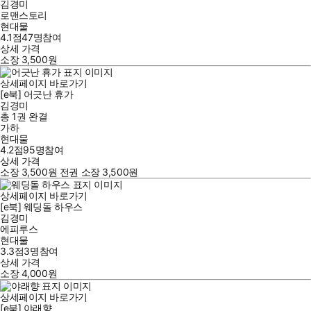
김경미
로맨스토리
현대물
4.1점
47
명
참여
상세 가격
소장
3,500
원
상세페이지 바로가기
[e북] 어긋난 휴가
김경미
총 1권
완결
가하
현대물
4.2점
95
명
참여
상세 가격
소장
3,500
원
전권 소장
3,500
원
상세페이지 바로가기
[e북] 웨딩돌 하우스
김경미
에피루스
현대물
3.3점
3
명
참여
상세 가격
소장
4,000
원
상세페이지 바로가기
[e북] 야래향