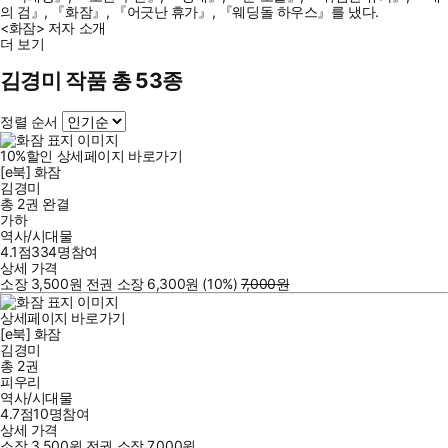
의 검』, 『화잠』, 『어긋난 휴가』, 『웨딩돌 하우스』를 냈다.
<화잠> 저자 소개
더 보기
김경미 작품 총 53종
정렬 순서
10
%
할인
상세페이지 바로가기
[e북] 화잠
김경미
총 2권
완결
가하
역사/시대물
4.1점
334
명
참여
상세 가격
소장
3,500
원
전권 소장
6,300
원
(10%
)
7,000
원
상세페이지 바로가기
[e북] 화잠
김경미
총 2권
피우리
역사/시대물
4.7점
10
명
참여
상세 가격
소장
3,500
원
전권 소장
7,000
원