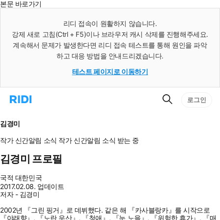
본문 바로가기
인
스
리디 접속이 원활하지 않습니다.
턴
강제 새로 고침(Ctrl + F5)이나 브라우저 캐시 삭제를 진행해주세요.
트
검
계속해서 문제가 발생한다면 리디 접속 테스트를 통해 원인을 파악
색
하고 대응 방법을 안내드리겠습니다.
테스트 페이지로 이동하기
검
리
로그인
색
디
홈
으
김경미
로
이
작가 신간알림
소식
작가 신간알림
소식 받는 중
동
김경미 프로필
국적
대한민국
2017.02.08. 업데이트
저자 - 김경미
2002년 『그린 핑거』로 데뷔했다. 같은 해 『카사블랑카』를 시작으로
『야래향』, 『노란 우산』, 『청애』, 『눈 노을』, 『위험한 휴가』, 『매