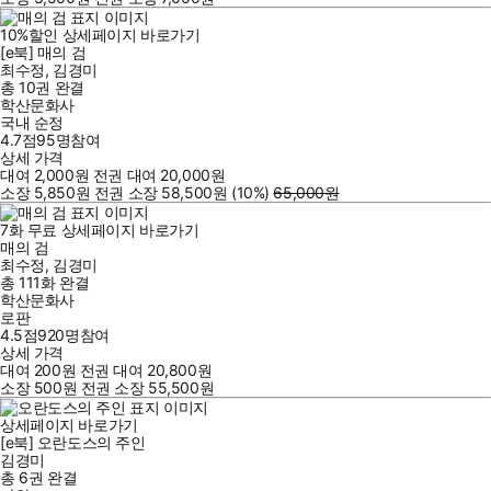
10
%
할인
상세페이지 바로가기
[e북] 매의 검
최수정
,
김경미
총 10권
완결
학산문화사
국내 순정
4.7점
95
명
참여
상세 가격
대여
2,000
원
전권 대여
20,000
원
소장
5,850
원
전권 소장
58,500
원
(10%
)
65,000
원
7
화
무료
상세페이지 바로가기
매의 검
최수정
,
김경미
총 111화
완결
학산문화사
로판
4.5점
920
명
참여
상세 가격
대여
200
원
전권 대여
20,800
원
소장
500
원
전권 소장
55,500
원
상세페이지 바로가기
[e북] 오란도스의 주인
김경미
총 6권
완결