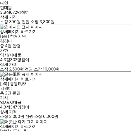
나인
현대물
3.8점
672
명
참여
상세 가격
소장
300
원
전권 소장
3,800
원
상세페이지 바로가기
[e북] 천애지연
김경미
총 4권
완결
가하
역사/시대물
4.3점
302
명
참여
상세 가격
소장
2,500
원
전권 소장
10,000
원
상세페이지 바로가기
[e북] 풍등風燈
김경미
총 2권
완결
가하
역사/시대물
4.3점
347
명
참여
상세 가격
소장
3,000
원
전권 소장
6,000
원
상세페이지 바로가기
[e북] 어긋난 휴가