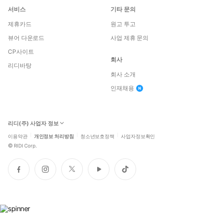
서비스
기타 문의
제휴카드
원고 투고
뷰어 다운로드
사업 제휴 문의
CP사이트
회사
리디바탕
회사 소개
인재채용
리디(주) 사업자 정보
이용약관
개인정보 처리방침
청소년보호정책
사업자정보확인
©
RIDI Corp.
페
인
트
유
틱
이
스
위
튜
톡
스
타
터
브
북
그
램