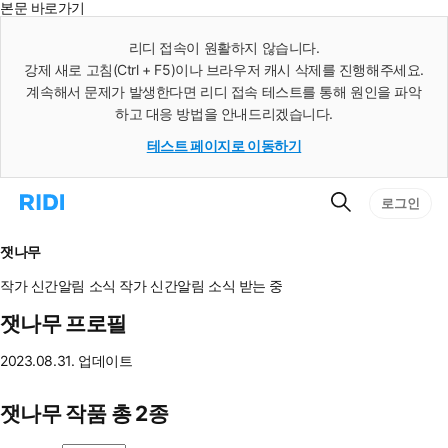
본문 바로가기
인
스
리디 접속이 원활하지 않습니다.
턴
강제 새로 고침(Ctrl + F5)이나 브라우저 캐시 삭제를 진행해주세요.
트
검
계속해서 문제가 발생한다면 리디 접속 테스트를 통해 원인을 파악
색
하고 대응 방법을 안내드리겠습니다.
테스트 페이지로 이동하기
검
리
로그인
색
디
홈
으
잿나무
로
이
작가 신간알림
소식
작가 신간알림
소식 받는 중
동
잿나무 프로필
2023.08.31. 업데이트
잿나무 작품 총 2종