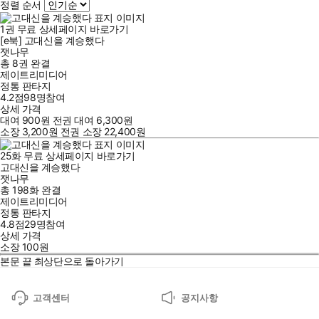
정렬 순서
1
권
무료
상세페이지 바로가기
[e북] 고대신을 계승했다
잿나무
총 8권
완결
제이트리미디어
정통 판타지
4.2점
98
명
참여
상세 가격
대여
900
원
전권 대여
6,300
원
소장
3,200
원
전권 소장
22,400
원
25
화
무료
상세페이지 바로가기
고대신을 계승했다
잿나무
총 198화
완결
제이트리미디어
정통 판타지
4.8점
29
명
참여
상세 가격
소장
100
원
본문 끝
최상단으로 돌아가기
고객센터
공지사항