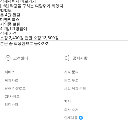
상세페이지 바로가기
[e북] 악당을 구하는 다람쥐가 되었다
별별토
총 4권
완결
디앤씨북스
서양풍 로판
4.2점
121
명
참여
상세 가격
소장
3,400
원
전권 소장
13,600
원
본문 끝
최상단으로 돌아가기
고객센터
공지사항
서비스
기타 문의
제휴카드
원고 투고
뷰어 다운로드
사업 제휴 문의
CP사이트
회사
리디바탕
회사 소개
인재채용