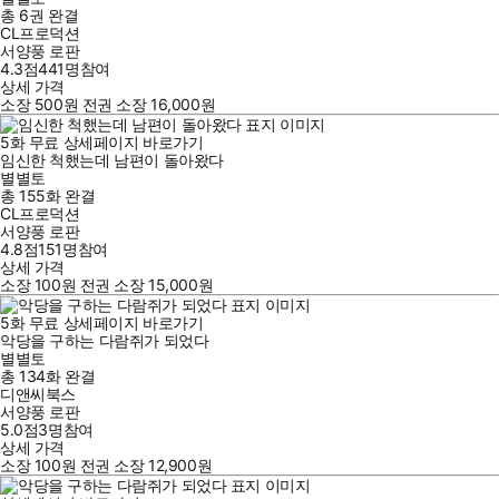
총 6권
완결
CL프로덕션
서양풍 로판
4.3점
441
명
참여
상세 가격
소장
500
원
전권 소장
16,000
원
5
화
무료
상세페이지 바로가기
임신한 척했는데 남편이 돌아왔다
별별토
총 155화
완결
CL프로덕션
서양풍 로판
4.8점
151
명
참여
상세 가격
소장
100
원
전권 소장
15,000
원
5
화
무료
상세페이지 바로가기
악당을 구하는 다람쥐가 되었다
별별토
총 134화
완결
디앤씨북스
서양풍 로판
5.0점
3
명
참여
상세 가격
소장
100
원
전권 소장
12,900
원