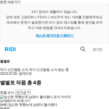
본문 바로가기
인
스
리디 접속이 원활하지 않습니다.
턴
강제 새로 고침(Ctrl + F5)이나 브라우저 캐시 삭제를 진행해주세요.
트
검
계속해서 문제가 발생한다면 리디 접속 테스트를 통해 원인을 파악
색
하고 대응 방법을 안내드리겠습니다.
테스트 페이지로 이동하기
검
리
로그인
색
디
홈
으
별별토
로
이
작가 신간알림
소식
작가 신간알림
소식 받는 중
동
2023.07.20. 업데이트
별별토 작품 총 4종
정렬 순서
상세페이지 바로가기
[e북] 임신한 척했는데 남편이 돌아왔다
별별토