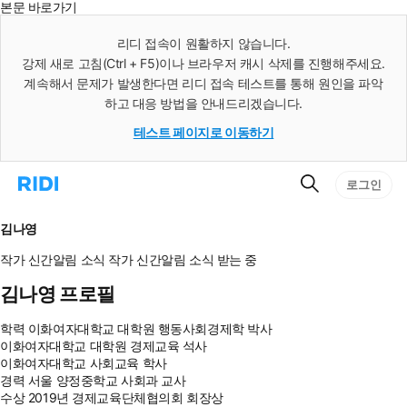
본문 바로가기
인
스
리디 접속이 원활하지 않습니다.
턴
강제 새로 고침(Ctrl + F5)이나 브라우저 캐시 삭제를 진행해주세요.
트
검
계속해서 문제가 발생한다면 리디 접속 테스트를 통해 원인을 파악
색
하고 대응 방법을 안내드리겠습니다.
테스트 페이지로 이동하기
검
리
로그인
색
디
홈
으
김나영
로
이
작가 신간알림
소식
작가 신간알림
소식 받는 중
동
김나영 프로필
학력
이화여자대학교 대학원 행동사회경제학 박사
이화여자대학교 대학원 경제교육 석사
이화여자대학교 사회교육 학사
경력
서울 양정중학교 사회과 교사
수상
2019년 경제교육단체협의회 회장상