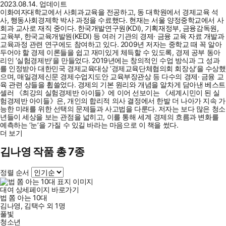
2023.08.14. 업데이트
이화여자대학교에서 사회과교육을 전공하고, 동 대학원에서 경제교육 석
사, 행동사회경제학 박사 과정을 수료했다. 현재는 서울 양정중학교에서 사
회과 교사로 재직 중이다. 한국개발연구원(KDI), 기획재정부, 금융감독원,
교육부, 한국교육개발원(KEDI) 등 여러 기관의 경제· 금융 교육 자료 개발과
교육과정 관련 연구에도 참여하고 있다. 2009년 저자는 중학교 때 꼭 알아
두어야 할 경제 이론들을 쉽고 재미있게 체득할 수 있도록, 경제 공부 동아
리인 ‘실험경제반’을 만들었다. 2019년에는 창의적인 수업 방식과 그 성과
를 인정받아 대한민국 경제교육대상 ‘경제교육단체협의회 회장상’을 수상했
으며, 매일경제신문 경제수업지도안 교육부장관상 등 다수의 경제· 금융 교
육 관련 상들을 휩쓸었다. 경제의 기본 원리와 개념을 알차게 담아낸 베스트
셀러 《최강의 실험경제반 아이들》에 이어 선보이는 《세계시민이 된 실
험경제반 아이들》은, 개인의 합리적 의사 결정에서 한발 더 나아가 지속 가
능한 미래를 위한 선택의 문제들과 사고법을 다룬다. 저자는 보다 많은 청소
년들이 세상을 보는 관점을 넓히고, 이를 통해 세계 경제의 흐름과 변화를
예측하는 ‘눈’을 가질 수 있길 바라는 마음으로 이 책을 썼다.
더 보기
김나영 작품 총 7종
정렬 순서
대여
상세페이지 바로가기
법 쫌 아는 10대
김나영
,
김택수
외
1명
풀빛
청소년