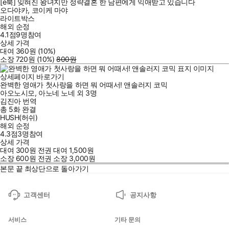
[e북] 잊혀진 왕녀지만 정략결혼 한 남편에게 익애받고 있습니다
오다야카
,
코이케 마야
라이트박스
해외 순정
4.1점
9
명
참여
상세 가격
대여
360
원
(10%
)
소장
720
원
(10%
)
800
원
상세페이지 바로가기
완벽한 영애가 첫사랑을 하면 뭐 어때서! 앤솔러지 코믹
아오노시모
,
아노네 노네
외
3명
김진아
번역
총 5화
완결
HUSH(허쉬)
해외 순정
4.3점
3
명
참여
상세 가격
대여
300
원
전권 대여
1,500
원
소장
600
원
전권 소장
3,000
원
본문 끝
최상단으로 돌아가기
고객센터
공지사항
서비스
기타 문의