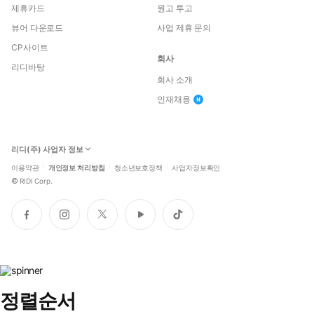
제휴카드
원고 투고
뷰어 다운로드
사업 제휴 문의
CP사이트
회사
리디바탕
회사 소개
인재채용
리디(주) 사업자 정보
이용약관
개인정보 처리방침
청소년보호정책
사업자정보확인
©
RIDI Corp.
페
인
트
유
틱
이
스
위
튜
톡
스
타
터
브
북
그
램
정렬순서