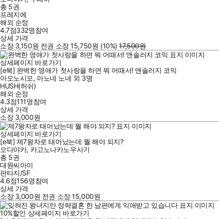
총 5권
프레지에
해외 순정
4.7점
332
명
참여
상세 가격
소장
3,150
원
전권 소장
15,750
원
(10%
)
17,500
원
상세페이지 바로가기
[e북] 완벽한 영애가 첫사랑을 하면 뭐 어때서! 앤솔러지 코믹
아오노시모
,
아노네 노네
외
3명
HUSH(허쉬)
해외 순정
4.3점
111
명
참여
상세 가격
소장
3,000
원
상세페이지 바로가기
[e북] 제7왕자로 태어났는데 뭘 해야 되지?
오다야카
,
카고노나카노우사기
총 5권
대원씨아이
판타지/SF
4.6점
156
명
참여
상세 가격
소장
3,000
원
전권 소장
15,000
원
10
%
할인
상세페이지 바로가기