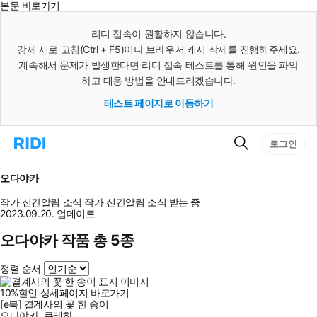
본문 바로가기
인
스
리디 접속이 원활하지 않습니다.
턴
강제 새로 고침(Ctrl + F5)이나 브라우저 캐시 삭제를 진행해주세요.
트
검
계속해서 문제가 발생한다면 리디 접속 테스트를 통해 원인을 파악
색
하고 대응 방법을 안내드리겠습니다.
테스트 페이지로 이동하기
검
리
로그인
색
디
홈
으
오다야카
로
이
작가 신간알림
소식
작가 신간알림
소식 받는 중
동
2023.09.20. 업데이트
오다야카 작품 총 5종
정렬 순서
10
%
할인
상세페이지 바로가기
[e북] 결계사의 꽃 한 송이
오다야카
,
쿠레하