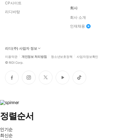
CP사이트
회사
리디바탕
회사 소개
인재채용
리디(주) 사업자 정보
이용약관
개인정보 처리방침
청소년보호정책
사업자정보확인
©
RIDI Corp.
페
인
트
유
틱
이
스
위
튜
톡
스
타
터
브
북
그
램
정렬순서
인기순
최신순