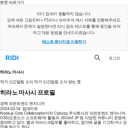
본문 바로가기
인
스
리디 접속이 원활하지 않습니다.
턴
강제 새로 고침(Ctrl + F5)이나 브라우저 캐시 삭제를 진행해주세요.
트
검
계속해서 문제가 발생한다면 리디 접속 테스트를 통해 원인을 파악
색
하고 대응 방법을 안내드리겠습니다.
테스트 페이지로 이동하기
검
리
로그인
색
디
홈
으
히라노 마사시
로
이
작가 신간알림
소식
작가 신간알림
소식 받는 중
동
히라노 마사시 프로필
경력
프런트엔드 엔지니어
2024.03.14. 업데이트
Node.js Core Collaborator이자 Cybozu 주식회사의 프런트엔드 엔지니어.
OSS(오픈소스 소프트웨어) 활동과 JSConf JP 등 다양한 커뮤니티 운영에
참여하고 있다. 웹과 자바스크립트를 좋아하고, 잡지에 글을 기고하거나 강
연을 하기도 한다.