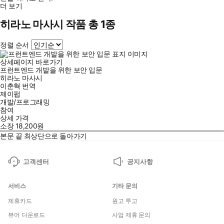
더 보기
히라노 마사시 작품 총 1종
정렬 순서
상세페이지 바로가기
프런트엔드 개발을 위한 보안 입문
히라노 마사시
이춘혁
번역
제이펍
개발/프로그래밍
참여
상세 가격
소장
18,200
원
본문 끝
최상단으로 돌아가기
고객센터
공지사항
서비스
기타 문의
제휴카드
원고 투고
뷰어 다운로드
사업 제휴 문의