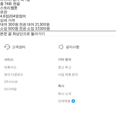
총 74화
완결
스토리웹툰
로판
4.8점
204
명
참여
상세 가격
대여
300
원
전권 대여
21,300
원
소장
500
원
전권 소장
37,000
원
본문 끝
최상단으로 돌아가기
고객센터
공지사항
서비스
기타 문의
제휴카드
원고 투고
뷰어 다운로드
사업 제휴 문의
CP사이트
회사
리디바탕
회사 소개
인재채용