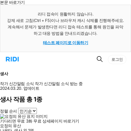
본문 바로가기
인
스
리디 접속이 원활하지 않습니다.
턴
강제 새로 고침(Ctrl + F5)이나 브라우저 캐시 삭제를 진행해주세요.
트
검
계속해서 문제가 발생한다면 리디 접속 테스트를 통해 원인을 파악
색
하고 대응 방법을 안내드리겠습니다.
테스트 페이지로 이동하기
검
리
로그인
색
디
홈
으
생사
로
이
작가 신간알림
소식
작가 신간알림
소식 받는 중
동
2024.03.20. 업데이트
생사 작품 총 1종
정렬 순서
기다리면 무료
3
화
무료
상세페이지 바로가기
요정의 유산
나유타
,
생사
외
1명