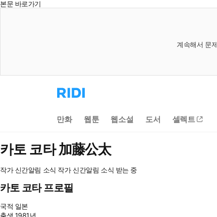
본문 바로가기
계속해서 문제
리
디
홈
으
만화
웹툰
웹소설
도서
셀렉트
로
이
동
카토 코타
加藤公太
작가 신간알림
소식
작가 신간알림
소식 받는 중
카토 코타 프로필
국적
일본
출생
1981년