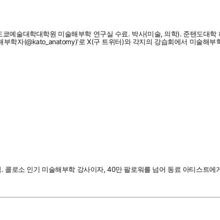
14년, 도쿄예술대학대학원 미술해부학 연구실 수료. 박사(미술, 의학). 준텐
자(@kato_anatomy)’로 X(구 트위터)와 각지의 강습회에서 미술해부학
즈집. 콜로소 인기 미술해부학 강사이자, 40만 팔로워를 넘어 동료 아티스