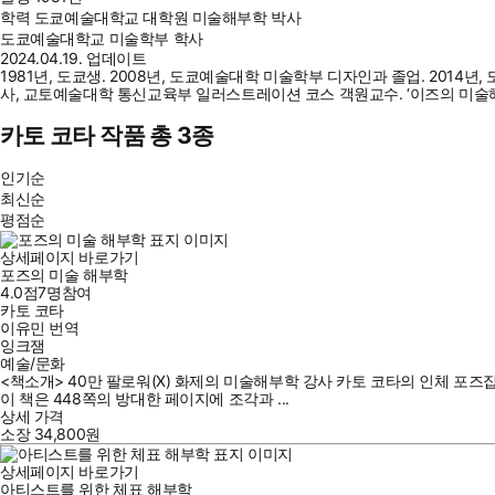
학력
도쿄예술대학교 대학원 미술해부학 박사
도쿄예술대학교 미술학부 학사
2024.04.19. 업데이트
1981년, 도쿄생. 2008년, 도쿄예술대학 미술학부 디자인과 졸업. 20
사, 교토예술대학 통신교육부 일러스트레이션 코스 객원교수. ‘이즈의 미술해부학
카토 코타 작품 총 3종
인기순
최신순
평점순
상세페이지 바로가기
포즈의 미술 해부학
4.0점
7
명
참여
카토 코타
이유민
번역
잉크잼
예술/문화
<책소개> 40만 팔로워(X) 화제의 미술해부학 강사 카토 코타의 인체 포
이 책은 448쪽의 방대한 페이지에 조각과 ...
상세 가격
소장
34,800
원
상세페이지 바로가기
아티스트를 위한 체표 해부학