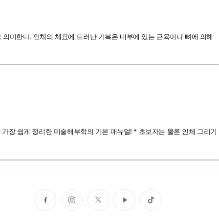
을 의미한다. 인체의 체표에 드러난 기복은 내부에 있는 근육이나 뼈에 의해
가장 쉽게 정리한 미술해부학의 기본 매뉴얼! * 초보자는 물론 인체 그리기
페
인
트
유
틱
이
스
위
튜
톡
스
타
터
브