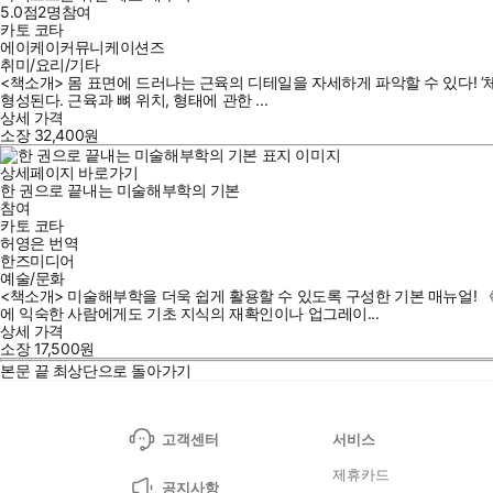
5.0점
2
명
참여
카토 코타
에이케이커뮤니케이션즈
취미/요리/기타
<책소개> 몸 표면에 드러나는 근육의 디테일을 자세하게 파악할 수 있다! 
형성된다. 근육과 뼈 위치, 형태에 관한 ...
상세 가격
소장
32,400
원
상세페이지 바로가기
한 권으로 끝내는 미술해부학의 기본
참여
카토 코타
허영은
번역
한즈미디어
예술/문화
<책소개> 미술해부학을 더욱 쉽게 활용할 수 있도록 구성한 기본 매뉴얼!
에 익숙한 사람에게도 기초 지식의 재확인이나 업그레이...
상세 가격
소장
17,500
원
본문 끝
최상단으로 돌아가기
고객센터
서비스
제휴카드
공지사항