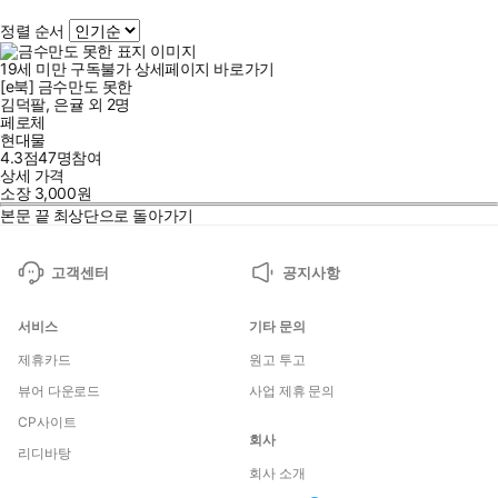
정렬 순서
19세 미만 구독불가
상세페이지 바로가기
[e북] 금수만도 못한
김덕팔
,
은귤
외
2명
페로체
현대물
4.3점
47
명
참여
상세 가격
소장
3,000
원
본문 끝
최상단으로 돌아가기
고객센터
공지사항
서비스
기타 문의
제휴카드
원고 투고
뷰어 다운로드
사업 제휴 문의
CP사이트
회사
리디바탕
회사 소개