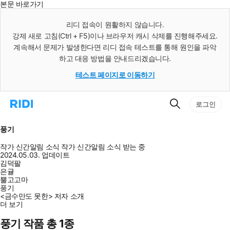
본문 바로가기
인
스
리디 접속이 원활하지 않습니다.
턴
강제 새로 고침(Ctrl + F5)이나 브라우저 캐시 삭제를 진행해주세요.
트
검
계속해서 문제가 발생한다면 리디 접속 테스트를 통해 원인을 파악
색
하고 대응 방법을 안내드리겠습니다.
테스트 페이지로 이동하기
검
리
로그인
색
디
홈
으
풍기
로
이
작가 신간알림
소식
작가 신간알림
소식 받는 중
동
2024.05.03. 업데이트
김덕팔
은귤
뿔고고마
풍기
<금수만도 못한> 저자 소개
더 보기
풍기 작품 총 1종