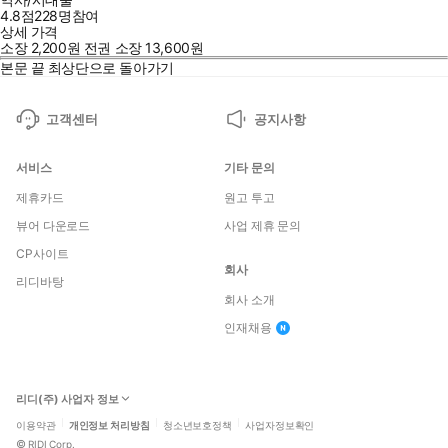
4.8점
228
명
참여
상세 가격
소장
2,200
원
전권 소장
13,600
원
본문 끝
최상단으로 돌아가기
고객센터
공지사항
서비스
기타 문의
제휴카드
원고 투고
뷰어 다운로드
사업 제휴 문의
CP사이트
회사
리디바탕
회사 소개
인재채용
리디(주) 사업자 정보
이용약관
개인정보 처리방침
청소년보호정책
사업자정보확인
©
RIDI Corp.