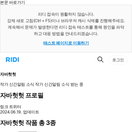
본문 바로가기
인
스
리디 접속이 원활하지 않습니다.
턴
강제 새로 고침(Ctrl + F5)이나 브라우저 캐시 삭제를 진행해주세요.
트
검
계속해서 문제가 발생한다면 리디 접속 테스트를 통해 원인을 파악
색
하고 대응 방법을 안내드리겠습니다.
테스트 페이지로 이동하기
검
리
로그인
색
디
홈
으
자바헛헛
로
이
작가 신간알림
소식
작가 신간알림
소식 받는 중
동
자바헛헛 프로필
링크
트위터
2024.06.19. 업데이트
자바헛헛 작품 총 3종