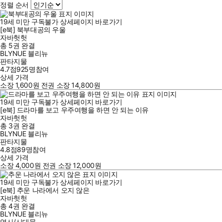
정렬 순서
19세 미만 구독불가
상세페이지 바로가기
[e북] 북부대공의 우울
자바헛헛
총 5권
완결
BLYNUE 블리뉴
판타지물
4.7점
925
명
참여
상세 가격
소장
1,600
원
전권 소장
14,800
원
19세 미만 구독불가
상세페이지 바로가기
[e북] 드라마를 보고 우주여행을 하면 안 되는 이유
자바헛헛
총 3권
완결
BLYNUE 블리뉴
판타지물
4.8점
89
명
참여
상세 가격
소장
4,000
원
전권 소장
12,000
원
19세 미만 구독불가
상세페이지 바로가기
[e북] 추운 나라에서 오지 않은
자바헛헛
총 4권
완결
BLYNUE 블리뉴
역사/시대물