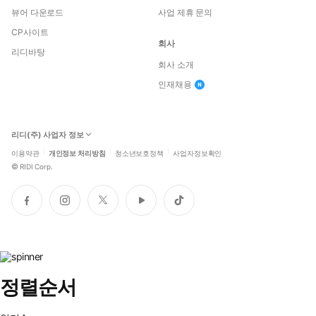
뷰어 다운로드
사업 제휴 문의
CP사이트
회사
리디바탕
회사 소개
인재채용
리디(주) 사업자 정보
이용약관
개인정보 처리방침
청소년보호정책
사업자정보확인
©
RIDI Corp.
페
인
트
유
틱
이
스
위
튜
톡
스
타
터
브
북
그
램
정렬순서