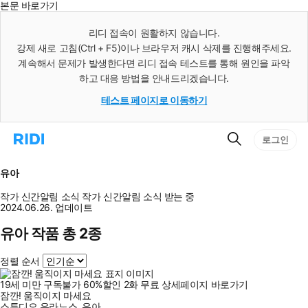
본문 바로가기
인
스
리디 접속이 원활하지 않습니다.
턴
강제 새로 고침(Ctrl + F5)이나 브라우저 캐시 삭제를 진행해주세요.
트
검
계속해서 문제가 발생한다면 리디 접속 테스트를 통해 원인을 파악
색
하고 대응 방법을 안내드리겠습니다.
테스트 페이지로 이동하기
검
리
로그인
색
디
홈
으
유아
로
이
작가 신간알림
소식
작가 신간알림
소식 받는 중
동
2024.06.26. 업데이트
유아 작품 총 2종
정렬 순서
19세 미만 구독불가
60
%
할인
2
화
무료
상세페이지 바로가기
잠깐! 움직이지 마세요
스튜디오 우라노스
,
유아