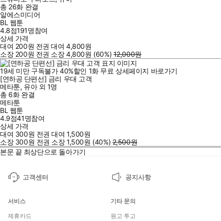
총 26화
완결
알에스미디어
BL 웹툰
4.8점
191
명
참여
상세 가격
대여
200
원
전권 대여
4,800
원
소장
200
원
전권 소장
4,800
원
(60%
)
12,000
원
19세 미만 구독불가
40
%
할인
1
화
무료
상세페이지 바로가기
[연하공 단편선] 금리 우대 고객
메타툰
,
유아
외
1명
총 6화
완결
메타툰
BL 웹툰
4.9점
41
명
참여
상세 가격
대여
300
원
전권 대여
1,500
원
소장
300
원
전권 소장
1,500
원
(40%
)
2,500
원
본문 끝
최상단으로 돌아가기
고객센터
공지사항
서비스
기타 문의
제휴카드
원고 투고