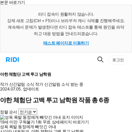
본문 바로가기
인
스
리디 접속이 원활하지 않습니다.
턴
강제 새로 고침(Ctrl + F5)이나 브라우저 캐시 삭제를 진행해주세요.
트
검
계속해서 문제가 발생한다면 리디 접속 테스트를 통해 원인을 파악
색
하고 대응 방법을 안내드리겠습니다.
테스트 페이지로 이동하기
검
리
로그인
색
디
홈
으
야한 체험단 고백 투고 남학원
로
이
작가 신간알림
소식
작가 신간알림
소식 받는 중
동
2024.07.05. 업데이트
야한 체험단 고백 투고 남학원 작품 총 6종
정렬 순서
19세 미만 구독불가
1
화
무료
상세페이지 바로가기
성욕 폭발 동정에게 빼앗긴 아내
시이라 네트워크
,
야한 체험단 고백 투고 남학원