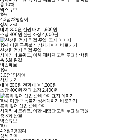
총 10화
넥스큐브
19+
4.3점
22
명
참여
상세 가격
대여
200
원
전권 대여
1,800
원
소장
400
원
전권 소장
4,000
원
19세 미만 구독불가
상세페이지 바로가기
신선한 정자 직접 주입!
시이라 네트워크
,
야한 체험단 고백 투고 남학원
총 6화
완결
넥스큐브
19+
3.0점
1
명
참여
상세 가격
대여
200
원
전권 대여
1,200
원
소장
400
원
전권 소장
2,400
원
19세 미만 구독불가
상세페이지 바로가기
흠뻑 젖어 삽입 준비 OK!
시이라 네트워크
,
야한 체험단 고백 투고 남학원
총 8화
완결
넥스큐브
19+
4.3점
3
명
참여
상세 가격