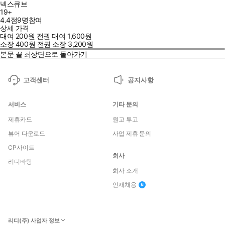
넥스큐브
19+
4.4점
9
명
참여
상세 가격
대여
200
원
전권 대여
1,600
원
소장
400
원
전권 소장
3,200
원
본문 끝
최상단으로 돌아가기
고객센터
공지사항
서비스
기타 문의
제휴카드
원고 투고
뷰어 다운로드
사업 제휴 문의
CP사이트
회사
리디바탕
회사 소개
인재채용
리디(주) 사업자 정보