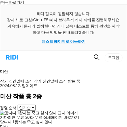
본문 바로가기
인
스
리디 접속이 원활하지 않습니다.
턴
강제 새로 고침(Ctrl + F5)이나 브라우저 캐시 삭제를 진행해주세요.
트
검
계속해서 문제가 발생한다면 리디 접속 테스트를 통해 원인을 파악
색
하고 대응 방법을 안내드리겠습니다.
테스트 페이지로 이동하기
검
리
로그인
색
디
홈
으
미산
로
이
작가 신간알림
소식
작가 신간알림
소식 받는 중
동
2024.08.12. 업데이트
미산 작품 총 2종
정렬 순서
기다리면 무료
26
화
무료
상세페이지 바로가기
망나니 1왕자는 죽고 싶지 않다
미산