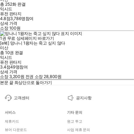
총 252화
완결
익시드
퓨전 판타지
4.8점
3,786
명
참여
상세 가격
소장
100
원
1
권
무료
상세페이지 바로가기
[e북] 망나니 1왕자는 죽고 싶지 않다
미산
총 10권
완결
익시드
퓨전 판타지
3.4점
49
명
참여
상세 가격
소장
3,200
원
전권 소장
28,800
원
본문 끝
최상단으로 돌아가기
고객센터
공지사항
서비스
기타 문의
제휴카드
원고 투고
뷰어 다운로드
사업 제휴 문의