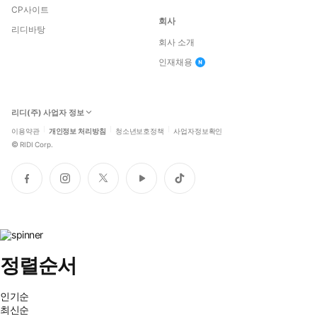
CP사이트
회사
리디바탕
회사 소개
인재채용
리디(주) 사업자 정보
이용약관
개인정보 처리방침
청소년보호정책
사업자정보확인
©
RIDI Corp.
페
인
트
유
틱
이
스
위
튜
톡
스
타
터
브
북
그
램
정렬순서
인기순
최신순