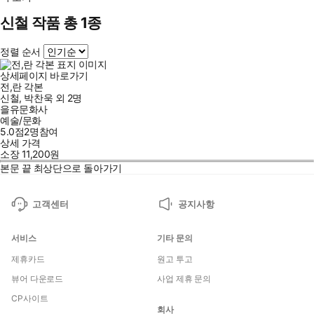
신철 작품 총 1종
정렬 순서
상세페이지 바로가기
전,란 각본
신철
,
박찬욱
외
2명
을유문화사
예술/문화
5.0점
2
명
참여
상세 가격
소장
11,200
원
본문 끝
최상단으로 돌아가기
고객센터
공지사항
서비스
기타 문의
제휴카드
원고 투고
뷰어 다운로드
사업 제휴 문의
CP사이트
회사