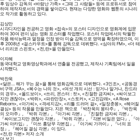
후 임상수 감독의 <바람난 가족> <그때 그 사람들> 등에 프로듀서로 참여
하며 제작자로서의 경력을 쌓아갔다. 현재는 다양한 영화와 웹툰의 시나리
오 작가로 활동하고 있다.
김상만
시각디자인을 전공하고 영화 <접속>의 포스터 디자인으로 영화계에 입문
하여 30여 편이 넘는 영화 포스터를 작업했다. 포스터 작업에서의 탁월한
작품 해석능력과 열정을 인정 받아 미술 감독으로 영역을 확장하였으며, 이
후 2008년 <걸스카우트>를 통해 감독으로 데뷔했다. <심야의 FM>, <더 테
너 리리코 스핀토>, <전,란>을 만들었다.
이자혜
동국대학교 영화영상학과에서 연출을 전공했고, 제작사 기획팀에서 일을
시작했다.
박찬욱
<달은… 해가 꾸는 꿈>을 통해 영화감독으로 데뷔했다. <3인조>, <공동경
비구역 JSA>, <복수는 나의 것>, <여섯 개의 시선 : 믿거나 말거나, 찬드라
의 경우>, <올드보이>, <쓰리, 몬스터 : 컷>, <친절한 금자씨>, <싸이보그
지만 괜찮아>, <박쥐>, <파란만장>, <스토커>, <고진감래>, <A Rose
Reborn>, <아가씨>, <격세지감>, <리틀 드러머 걸>, <일장춘몽>, <헤어질
결심> 등의 작품을 만들었다. 지은 책으로 『박찬욱의 몽타주』, 『박찬욱
의 오마주』, 『박쥐 각본』, 『아가씨 각본』, 『친절한 금자씨 각본』,
『싸이보그지만 괜찮아 각본』, 『박쥐 각본』, 『각본 비밀은 없다』, 『아
가씨 아카입』, 『미쓰 홍당무 각본집』, 『아가씨 가까이』, 『너의 표
정』, 『헤어질 결심 각본』이 있다.
<전,란 각본> 저자 소개
더 보기