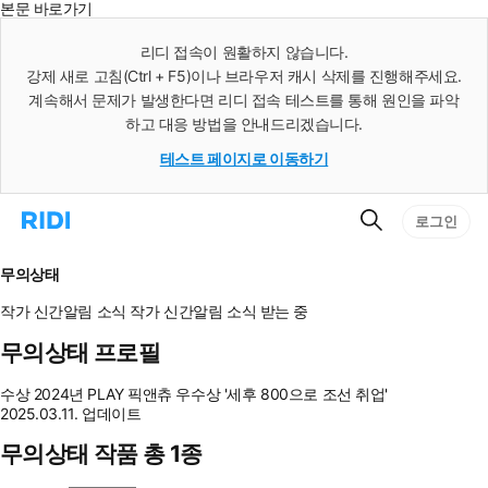
본문 바로가기
인
스
리디 접속이 원활하지 않습니다.
턴
강제 새로 고침(Ctrl + F5)이나 브라우저 캐시 삭제를 진행해주세요.
트
검
계속해서 문제가 발생한다면 리디 접속 테스트를 통해 원인을 파악
색
하고 대응 방법을 안내드리겠습니다.
테스트 페이지로 이동하기
검
리
로그인
색
디
홈
으
무의상태
로
이
작가 신간알림
소식
작가 신간알림
소식 받는 중
동
무의상태 프로필
수상
2024년 PLAY 픽앤츄 우수상 '세후 800으로 조선 취업'
2025.03.11. 업데이트
무의상태 작품 총 1종