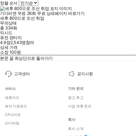
정렬 순서
기다리면 무료
26
화
무료
상세페이지 바로가기
세후 800으로 조선 취업
무의상태
총 334화
익시드
퓨전 판타지
4.9점
2,543
명
참여
상세 가격
소장
100
원
본문 끝
최상단으로 돌아가기
고객센터
공지사항
서비스
기타 문의
제휴카드
원고 투고
뷰어 다운로드
사업 제휴 문의
CP사이트
회사
리디바탕
회사 소개