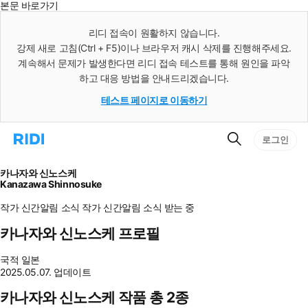
본문 바로가기
인
스
리디 접속이 원활하지 않습니다.
턴
강제 새로 고침(Ctrl + F5)이나 브라우저 캐시 삭제를 진행해주세요.
트
검
계속해서 문제가 발생한다면 리디 접속 테스트를 통해 원인을 파악
색
하고 대응 방법을 안내드리겠습니다.
테스트 페이지로 이동하기
검
리
로그인
색
디
홈
으
카나자와 신노스케
로
Kanazawa Shinnosuke
이
동
작가 신간알림
소식
작가 신간알림
소식 받는 중
카나자와 신노스케 프로필
국적
일본
2025.05.07. 업데이트
카나자와 신노스케 작품 총 2종