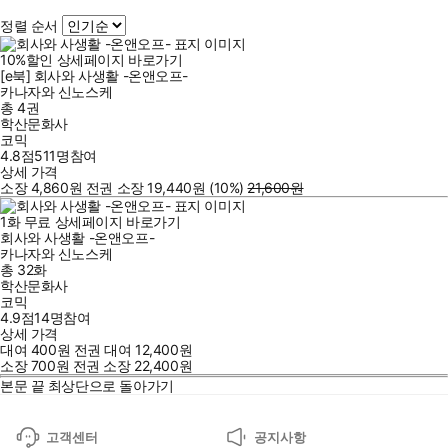
정렬 순서
10
%
할인
상세페이지 바로가기
[e북] 회사와 사생활 -온앤오프-
카나자와 신노스케
총 4권
학산문화사
코믹
4.8점
511
명
참여
상세 가격
소장
4,860
원
전권 소장
19,440
원
(10%
)
21,600
원
1
화
무료
상세페이지 바로가기
회사와 사생활 -온앤오프-
카나자와 신노스케
총 32화
학산문화사
코믹
4.9점
14
명
참여
상세 가격
대여
400
원
전권 대여
12,400
원
소장
700
원
전권 소장
22,400
원
본문 끝
최상단으로 돌아가기
고객센터
공지사항