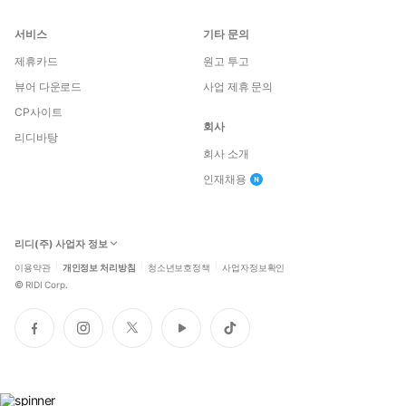
서비스
기타 문의
제휴카드
원고 투고
뷰어 다운로드
사업 제휴 문의
CP사이트
회사
리디바탕
회사 소개
인재채용
리디(주) 사업자 정보
이용약관
개인정보 처리방침
청소년보호정책
사업자정보확인
©
RIDI Corp.
페
인
트
유
틱
이
스
위
튜
톡
스
타
터
브
북
그
램