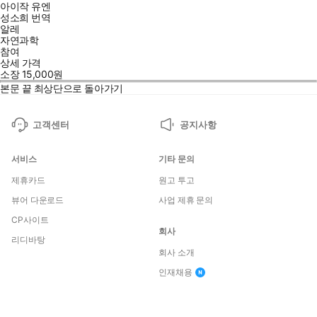
아이작 유엔
성소희
번역
알레
자연과학
참여
상세 가격
소장
15,000
원
본문 끝
최상단으로 돌아가기
고객센터
공지사항
서비스
기타 문의
제휴카드
원고 투고
뷰어 다운로드
사업 제휴 문의
CP사이트
회사
리디바탕
회사 소개
인재채용