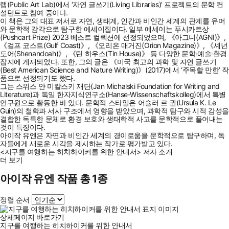
랩(Public Art Lab)에서 ‘자연 글쓰기(Living Libraries)’ 프로젝트의 문학 컨
설턴트로 참여 중이다.
이 책은 그의 대표 저서로 자연, 생태계, 인간과 비인간 세계의 관계를 유머
와 문학적 감각으로 탐구한 에세이집이다. 일부 에세이는 푸시카트상
(Pushcart Prize) 2023 베스트 컬렉션에 선정되었으며, 《아그니(AGNI)》,
《걸프 코스트(Gulf Coast)》, 《오리온 매거진(Orion Magazine)》, 《셰넌
도어(Shenandoah)》, 《틴 하우스(Tin House)》 등 다양한 문학·예술·환경
잡지에 게재되었다. 또한, 그의 글은 《미국 최고의 과학 및 자연 글쓰기
(Best American Science and Nature Writing)》(2017)에서 ‘주목할 만한’ 작
품으로 선정되기도 했다.
그는 스위스 얀 미칼스키 재단(Jan Michalski Foundation for Writing and
Literature)과 독일 한자지식연구소(Hanse-Wissenschaftskolleg)에서 특별
연구원으로 활동한 바 있다. 문학적 스타일은 어슐러 르 귄(Ursula K. Le
Guin)의 철학과 서사 구조에서 영향을 받았으며, 과학적 탐구와 시적 감성을
결합한 독특한 문체로 환경 보호와 생태학적 사고를 문학적으로 풀어내는
것이 특징이다.
아이작 유엔은 자연과 비인간 세계의 경이로움을 문학적으로 탐구하며, 독
자들에게 새로운 시각을 제시하는 작가로 평가받고 있다.
<지구를 여행하는 히치하이커를 위한 안내서> 저자 소개
더 보기
아이작 유엔 작품 총 1종
정렬 순서
상세페이지 바로가기
지구를 여행하는 히치하이커를 위한 안내서