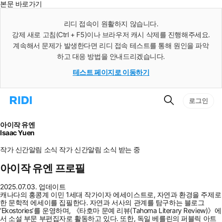
본문 바로가기
인
스
리디 접속이 원활하지 않습니다.
턴
강제 새로 고침(Ctrl + F5)이나 브라우저 캐시 삭제를 진행해주세요.
트
검
계속해서 문제가 발생한다면 리디 접속 테스트를 통해 원인을 파악
색
하고 대응 방법을 안내드리겠습니다.
테스트 페이지로 이동하기
검
리
로그인
색
디
홈
으
아이작 유엔
로
Isaac Yuen
이
동
작가 신간알림
소식
작가 신간알림
소식 받는 중
아이작 유엔 프로필
2025.07.03. 업데이트
캐나다의 홍콩계 이민 1세대 작가이자 에세이스트로, 자연과 환경을 주제로
한 문학적 에세이를 집필한다. 자연과 서사의 관계를 탐구하는 블로그
‘Ekostories’를 운영하며, 《타호마 문예 리뷰(Tahoma Literary Review)》에
서 소설 부문 부편집자로 활동하고 있다. 또한, 독일 베를린의 퍼블릭 아트