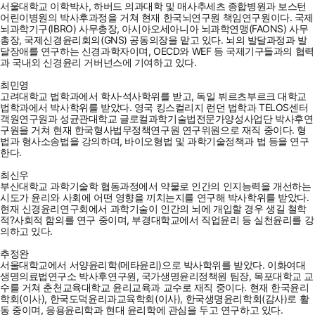
서울대학교 이학박사, 하버드 의과대학 및 매사추세츠 종합병원과 보스턴
어린이병원의 박사후과정을 거쳐 현재 한국뇌연구원 책임연구원이다. 국제
뇌과학기구(IBRO) 사무총장, 아시아오세아니아 뇌과학연맹(FAONS) 사무
총장, 국제신경윤리회의(GNS) 공동의장을 맡고 있다. 뇌의 발달과정과 발
달장애를 연구하는 신경과학자이며, OECD와 WEF 등 국제기구들과의 협력
과 국내외 신경윤리 거버넌스에 기여하고 있다.
최민영
고려대학교 법학과에서 학사·석사학위를 받고, 독일 뷔르츠부르크 대학교
법학과에서 박사학위를 받았다. 영국 킹스컬리지 런던 법학과 TELOS센터
객원연구원과 성균관대학교 글로컬과학기술법전문가양성사업단 박사후연
구원을 거쳐 현재 한국형사법무정책연구원 연구위원으로 재직 중이다. 형
법과 형사소송법을 강의하며, 바이오형법 및 과학기술정책과 법 등을 연구
한다.
최신우
부산대학교 과학기술학 협동과정에서 약물로 인간의 인지능력을 개선하는
시도가 윤리와 사회에 어떤 영향을 끼치는지를 연구해 박사학위를 받았다.
현재 신경윤리연구회에서 과학기술이 인간의 뇌에 개입할 경우 생길 철학
적?사회적 함의를 연구 중이며, 부경대학교에서 직업윤리 등 실천윤리를 강
의하고 있다.
추정완
서울대학교에서 서양윤리학(메타윤리)으로 박사학위를 받았다. 이화여대
생명의료법연구소 박사후연구원, 국가생명윤리정책원 팀장, 목포대학교 교
수를 거쳐 춘천교육대학교 윤리교육과 교수로 재직 중이다. 현재 한국윤리
학회(이사), 한국도덕윤리과교육학회(이사), 한국생명윤리학회(감사)로 활
동 중이며, 응용윤리학과 현대 윤리학에 관심을 두고 연구하고 있다.