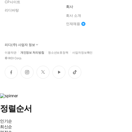
CP사이트
회사
리디바탕
회사 소개
인재채용
리디(주) 사업자 정보
이용약관
개인정보 처리방침
청소년보호정책
사업자정보확인
©
RIDI Corp.
페
인
트
유
틱
이
스
위
튜
톡
스
타
터
브
북
그
램
정렬순서
인기순
최신순