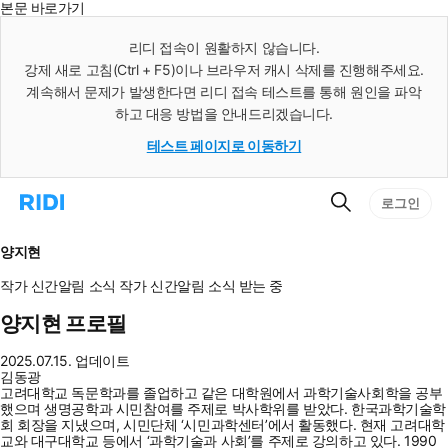
본문 바로가기
인
스
리디 접속이 원활하지 않습니다.
턴
강제 새로 고침(Ctrl + F5)이나 브라우저 캐시 삭제를 진행해주세요.
트
검
계속해서 문제가 발생한다면 리디 접속 테스트를 통해 원인을 파악
색
하고 대응 방법을 안내드리겠습니다.
테스트 페이지로 이동하기
검
리
로그인
색
디
홈
으
양지현
로
이
작가 신간알림
소식
작가 신간알림
소식 받는 중
동
양지현 프로필
2025.07.15. 업데이트
김동광
고려대학교 독문학과를 졸업하고 같은 대학원에서 과학기술사회학을 공부
했으며 생명공학과 시민참여를 주제로 박사학위를 받았다. 한국과학기술학
회 회장을 지냈으며, 시민단체 ‘시민과학센터’에서 활동했다. 현재 고려대학
교와 대구대학교 등에서 ‘과학기술과 사회’를 주제로 강의하고 있다. 1990