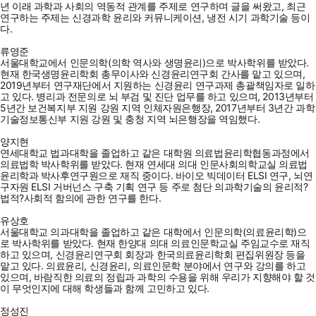
년 이래 과학과 사회의 역동적 관계를 주제로 연구하며 글을 써왔고, 최근
연구하는 주제는 신경과학 윤리와 커뮤니케이션, 냉전 시기 과학기술 등이
다.
류영준
서울대학교에서 인문의학(의학 역사와 생명윤리)으로 박사학위를 받았다.
현재 한국생명윤리학회 총무이사와 신경윤리연구회 간사를 맡고 있으며,
2019년부터 연구재단에서 지원하는 신경윤리 연구과제 총괄책임자로 일하
고 있다. 병리과 전문의로 뇌 부검 및 진단 업무를 하고 있으며, 2013년부터
5년간 보건복지부 지원 강원 지역 인체자원은행장, 2017년부터 3년간 과학
기술정보통신부 지원 강원 및 충청 지역 뇌은행장을 역임했다.
양지현
연세대학교 법과대학을 졸업하고 같은 대학원 의료법윤리학협동과정에서
의료법학 박사학위를 받았다. 현재 연세대 의대 인문사회의학교실 의료법
윤리학과 박사후연구원으로 재직 중이다. 바이오 빅데이터 ELSI 연구, 뇌연
구자원 ELSI 거버넌스 구축 기획 연구 등 주로 첨단 의과학기술의 윤리적?
법적?사회적 함의에 관한 연구를 한다.
유상호
서울대학교 의과대학을 졸업하고 같은 대학에서 인문의학(의료윤리학)으
로 박사학위를 받았다. 현재 한양대 의대 의료인문학교실 주임교수로 재직
하고 있으며, 신경윤리연구회 회장과 한국의료윤리학회 편집위원장 등을
맡고 있다. 의료윤리, 신경윤리, 의료인문학 분야에서 연구와 강의를 하고
있으며, 바람직한 의료의 정립과 과학의 수용을 위해 우리가 지향해야 할 것
이 무엇인지에 대해 학생들과 함께 고민하고 있다.
정성진