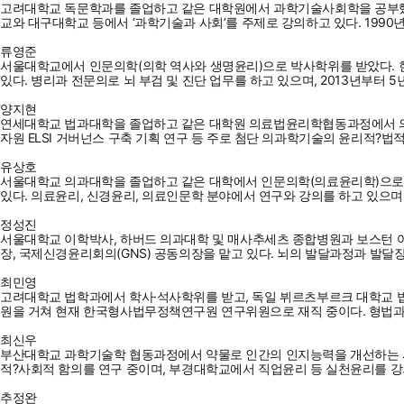
고려대학교 독문학과를 졸업하고 같은 대학원에서 과학기술사회학을 공부했
교와 대구대학교 등에서 ‘과학기술과 사회’를 주제로 강의하고 있다. 199
류영준
서울대학교에서 인문의학(의학 역사와 생명윤리)으로 박사학위를 받았다. 
있다. 병리과 전문의로 뇌 부검 및 진단 업무를 하고 있으며, 2013년부터
양지현
연세대학교 법과대학을 졸업하고 같은 대학원 의료법윤리학협동과정에서 의료
자원 ELSI 거버넌스 구축 기획 연구 등 주로 첨단 의과학기술의 윤리적?법
유상호
서울대학교 의과대학을 졸업하고 같은 대학에서 인문의학(의료윤리학)으로
있다. 의료윤리, 신경윤리, 의료인문학 분야에서 연구와 강의를 하고 있으며
정성진
서울대학교 이학박사, 하버드 의과대학 및 매사추세츠 종합병원과 보스턴 어
장, 국제신경윤리회의(GNS) 공동의장을 맡고 있다. 뇌의 발달과정과 발달
최민영
고려대학교 법학과에서 학사·석사학위를 받고, 독일 뷔르츠부르크 대학교
원을 거쳐 현재 한국형사법무정책연구원 연구위원으로 재직 중이다. 형법과
최신우
부산대학교 과학기술학 협동과정에서 약물로 인간의 인지능력을 개선하는 시
적?사회적 함의를 연구 중이며, 부경대학교에서 직업윤리 등 실천윤리를 강
추정완