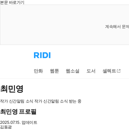
본문 바로가기
계속해서 문제
리
디
홈
으
만화
웹툰
웹소설
도서
셀렉트
로
이
동
최민영
작가 신간알림
소식
작가 신간알림
소식 받는 중
최민영 프로필
2025.07.15. 업데이트
김동광