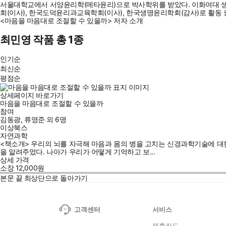
서울대학교에서 서양윤리학(메타윤리)으로 박사학위를 받았다. 이화여대 
회(이사), 한국도덕윤리과교육학회(이사), 한국생명윤리학회(감사)로 활동 
<마음을 마음대로 조절할 수 있을까> 저자 소개
최민영 작품 총 1종
인기순
최신순
평점순
상세페이지 바로가기
마음을 마음대로 조절할 수 있을까
참여
김동광
,
류영준
외
6명
이상북스
자연과학
<책소개> 우리의 뇌를 자극해 마음과 몸의 병을 고치는 신경과학기술에 대
을 알려주었다. 나아가 우리가 어떻게 기억하고 보...
상세 가격
소장
12,000
원
본문 끝
최상단으로 돌아가기
고객센터
서비스
제휴카드