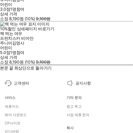
어린이
3.0점
1
명
참여
상세 가격
소장
8,190
원
(10%
)
9,100
원
10
%
할인
상세페이지 바로가기
책 먹는 여우
프란치스카 비어만
주니어김영사
어린이
5.0점
1
명
참여
상세 가격
소장
8,190
원
(10%
)
9,100
원
본문 끝
최상단으로 돌아가기
고객센터
공지사항
서비스
기타 문의
제휴카드
원고 투고
뷰어 다운로드
사업 제휴 문의
CP사이트
회사
리디바탕