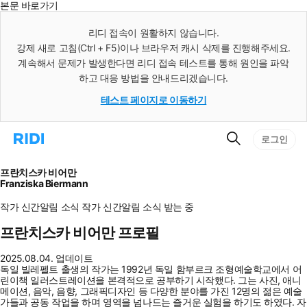
본문 바로가기
인
스
리디 접속이 원활하지 않습니다.
턴
강제 새로 고침(Ctrl + F5)이나 브라우저 캐시 삭제를 진행해주세요.
트
검
계속해서 문제가 발생한다면 리디 접속 테스트를 통해 원인을 파악
색
하고 대응 방법을 안내드리겠습니다.
테스트 페이지로 이동하기
검
리
로그인
색
디
홈
으
프란치스카 비어만
로
Franziska Biermann
이
동
작가 신간알림
소식
작가 신간알림
소식 받는 중
프란치스카 비어만 프로필
2025.08.04. 업데이트
독일 빌레펠트 출생의 작가는 1992년 독일 함부르크 조형예술학교에서 어
린이책 일러스트레이션을 본격적으로 공부하기 시작했다. 그는 사진, 애니
메이션, 음악, 음향, 그래픽디자인 등 다양한 분야를 가진 12명의 젊은 예술
가들과 공동 작업을 하며 영역을 넘나드는 즐거운 실험을 하기도 하였다. 자