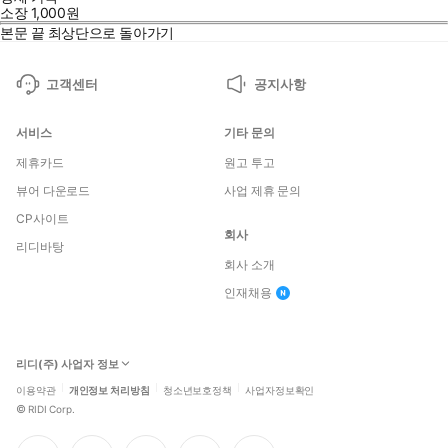
소장
1,000
원
본문 끝
최상단으로 돌아가기
고객센터
공지사항
서비스
기타 문의
제휴카드
원고 투고
뷰어 다운로드
사업 제휴 문의
CP사이트
회사
리디바탕
회사 소개
인재채용
리디(주) 사업자 정보
이용약관
개인정보 처리방침
청소년보호정책
사업자정보확인
©
RIDI Corp.