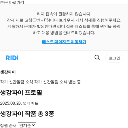
본문 바로가기
인
스
리디 접속이 원활하지 않습니다.
턴
강제 새로 고침(Ctrl + F5)이나 브라우저 캐시 삭제를 진행해주세요.
트
검
계속해서 문제가 발생한다면 리디 접속 테스트를 통해 원인을 파악
색
하고 대응 방법을 안내드리겠습니다.
테스트 페이지로 이동하기
검
리
로그인
색
디
홈
으
생강파이
로
이
작가 신간알림
소식
작가 신간알림
소식 받는 중
동
생강파이 프로필
2025.08.28. 업데이트
생강파이 작품 총 3종
정렬 순서