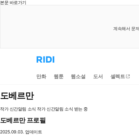
본문 바로가기
계속해서 문제
리
디
홈
으
만화
웹툰
웹소설
도서
셀렉트
로
이
동
도베르만
작가 신간알림
소식
작가 신간알림
소식 받는 중
도베르만 프로필
2025.09.03. 업데이트