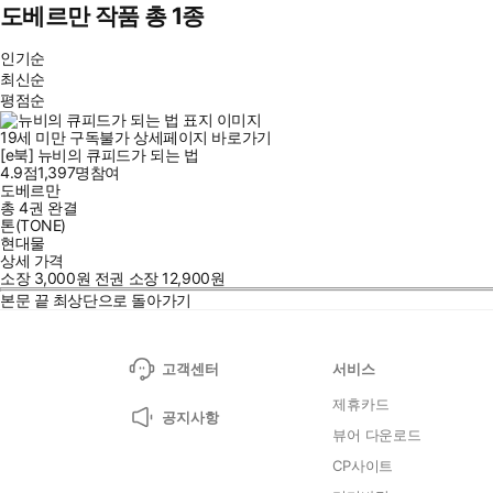
도베르만 작품 총 1종
인기순
최신순
평점순
19세 미만 구독불가
상세페이지 바로가기
[e북] 뉴비의 큐피드가 되는 법
4.9점
1,397
명
참여
도베르만
총 4권
완결
톤(TONE)
현대물
상세 가격
소장
3,000
원
전권 소장
12,900
원
본문 끝
최상단으로 돌아가기
고객센터
서비스
제휴카드
공지사항
뷰어 다운로드
CP사이트