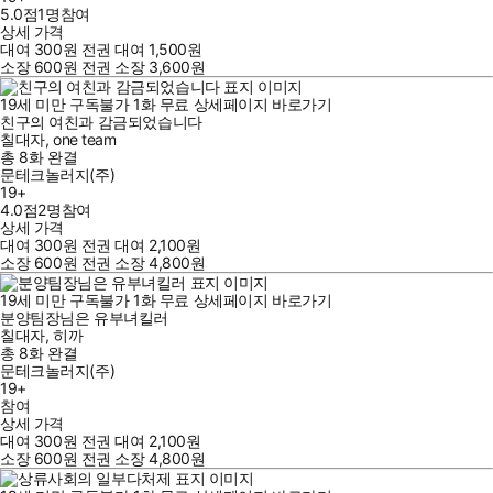
5.0점
1
명
참여
상세 가격
대여
300
원
전권 대여
1,500
원
소장
600
원
전권 소장
3,600
원
19세 미만 구독불가
1
화
무료
상세페이지 바로가기
친구의 여친과 감금되었습니다
칠대자
,
one team
총 8화
완결
문테크놀러지(주)
19+
4.0점
2
명
참여
상세 가격
대여
300
원
전권 대여
2,100
원
소장
600
원
전권 소장
4,800
원
19세 미만 구독불가
1
화
무료
상세페이지 바로가기
분양팀장님은 유부녀킬러
칠대자
,
히까
총 8화
완결
문테크놀러지(주)
19+
참여
상세 가격
대여
300
원
전권 대여
2,100
원
소장
600
원
전권 소장
4,800
원