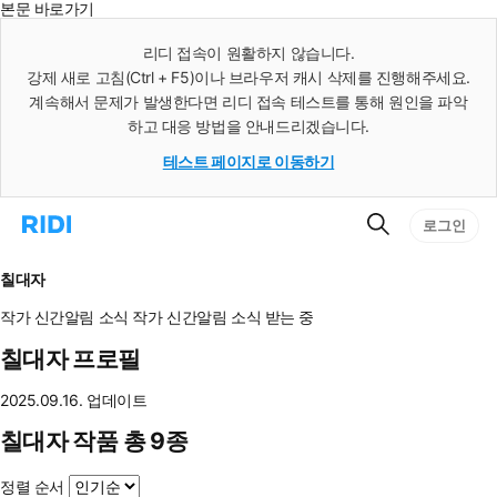
본문 바로가기
인
스
리디 접속이 원활하지 않습니다.
턴
강제 새로 고침(Ctrl + F5)이나 브라우저 캐시 삭제를 진행해주세요.
트
검
계속해서 문제가 발생한다면 리디 접속 테스트를 통해 원인을 파악
색
하고 대응 방법을 안내드리겠습니다.
테스트 페이지로 이동하기
검
리
로그인
색
디
홈
으
칠대자
로
이
작가 신간알림
소식
작가 신간알림
소식 받는 중
동
칠대자 프로필
2025.09.16. 업데이트
칠대자 작품 총 9종
정렬 순서