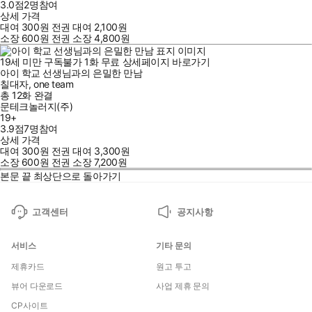
3.0점
2
명
참여
상세 가격
대여
300
원
전권 대여
2,100
원
소장
600
원
전권 소장
4,800
원
19세 미만 구독불가
1
화
무료
상세페이지 바로가기
아이 학교 선생님과의 은밀한 만남
칠대자
,
one team
총 12화
완결
문테크놀러지(주)
19+
3.9점
7
명
참여
상세 가격
대여
300
원
전권 대여
3,300
원
소장
600
원
전권 소장
7,200
원
본문 끝
최상단으로 돌아가기
고객센터
공지사항
서비스
기타 문의
제휴카드
원고 투고
뷰어 다운로드
사업 제휴 문의
CP사이트