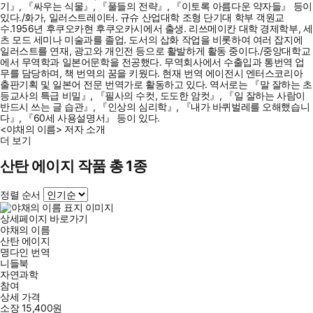
기』, 『싸우는 식물』, 『풀들의 전략』, 『이토록 아름다운 약자들』 등이
있다./화가, 일러스트레이터. 규슈 산업대학 조형 단기대 학부 객원교
수.1956년 후쿠오카현 후쿠오카시에서 출생. 리쓰메이칸 대학 경제학부, 세
츠 모드 세미나 미술과를 졸업. 도서의 삽화 작업을 비롯하여 여러 잡지에
일러스트를 연재, 광고와 개인전 등으로 활발하게 활동 중이다./중앙대학교
에서 무역학과 일본어문학을 전공했다. 무역회사에서 수출입과 통번역 업
무를 담당하며, 책 번역의 꿈을 키웠다. 현재 번역 에이전시 엔터스코리아
출판기획 및 일본어 전문 번역가로 활동하고 있다. 역서로는 『말 잘하는 초
등교사의 특급 비밀』, 『필사의 수컷, 도도한 암컷』, 『일 잘하는 사람이
반드시 쓰는 글 습관』, 『인상의 심리학』, 『내가 바퀴벌레를 오해했습니
다』, 『60세 사용설명서』 등이 있다.
<야채의 이름> 저자 소개
더 보기
산탄 에이지 작품 총 1종
정렬 순서
상세페이지 바로가기
야채의 이름
산탄 에이지
명다인
번역
니들북
자연과학
참여
상세 가격
소장
15,400
원