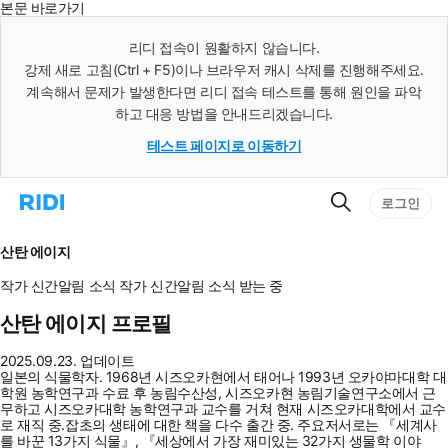
본문 바로가기
인
스
리디 접속이 원활하지 않습니다.
턴
강제 새로 고침(Ctrl + F5)이나 브라우저 캐시 삭제를 진행해주세요.
트
검
계속해서 문제가 발생한다면 리디 접속 테스트를 통해 원인을 파악
색
하고 대응 방법을 안내드리겠습니다.
테스트 페이지로 이동하기
검
리
로그인
색
디
홈
으
산탄 에이지
로
이
작가 신간알림
소식
작가 신간알림
소식 받는 중
동
산탄 에이지 프로필
2025.09.23. 업데이트
일본의 식물학자. 1968년 시즈오카현에서 태어나 1993년 오카야마대학 대
학원 농학연구과 수료 후 농림수산성, 시즈오카현 농림기술연구소에서 근
무하고 시즈오카대학 농학연구과 교수를 거쳐 현재 시즈오카대학에서 교수
로 재직 중.잡초의 생태에 대한 책을 다수 출간 중. 주요저서로는 『세계사
를 바꾼 13가지 식물』, 『세상에서 가장 재미있는 32가지 생물학 이야