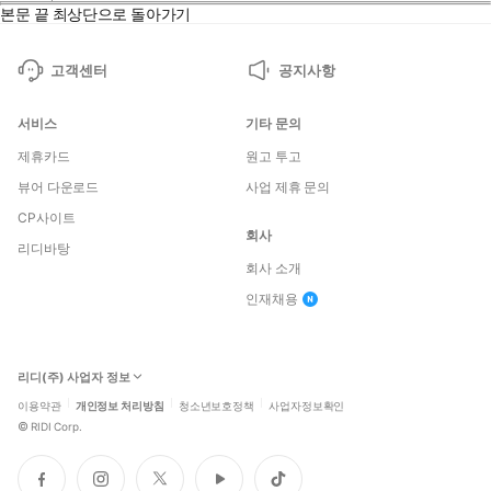
본문 끝
최상단으로 돌아가기
고객센터
공지사항
서비스
기타 문의
제휴카드
원고 투고
뷰어 다운로드
사업 제휴 문의
CP사이트
회사
리디바탕
회사 소개
인재채용
리디(주) 사업자 정보
이용약관
개인정보 처리방침
청소년보호정책
사업자정보확인
©
RIDI Corp.
페
인
트
유
틱