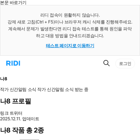
본문 바로가기
인
스
리디 접속이 원활하지 않습니다.
턴
강제 새로 고침(Ctrl + F5)이나 브라우저 캐시 삭제를 진행해주세요.
트
검
계속해서 문제가 발생한다면 리디 접속 테스트를 통해 원인을 파악
색
하고 대응 방법을 안내드리겠습니다.
테스트 페이지로 이동하기
검
리
로그인
색
디
홈
으
나8
로
이
작가 신간알림
소식
작가 신간알림
소식 받는 중
동
나8 프로필
링크
트위터
2025.12.11. 업데이트
나8 작품 총 2종