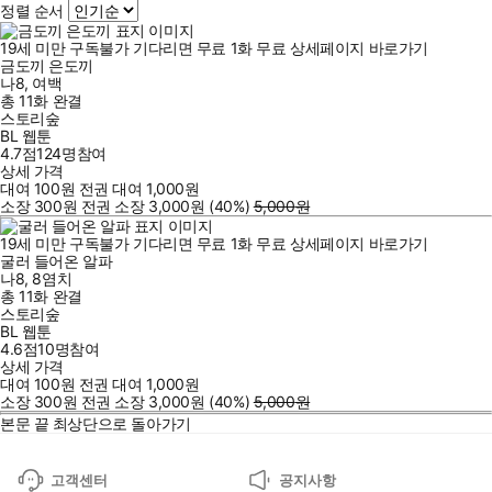
정렬 순서
19세 미만 구독불가
기다리면 무료
1
화
무료
상세페이지 바로가기
금도끼 은도끼
나8
,
여백
총 11화
완결
스토리숲
BL 웹툰
4.7점
124
명
참여
상세 가격
대여
100
원
전권 대여
1,000
원
소장
300
원
전권 소장
3,000
원
(40%
)
5,000
원
19세 미만 구독불가
기다리면 무료
1
화
무료
상세페이지 바로가기
굴러 들어온 알파
나8
,
8염치
총 11화
완결
스토리숲
BL 웹툰
4.6점
10
명
참여
상세 가격
대여
100
원
전권 대여
1,000
원
소장
300
원
전권 소장
3,000
원
(40%
)
5,000
원
본문 끝
최상단으로 돌아가기
고객센터
공지사항