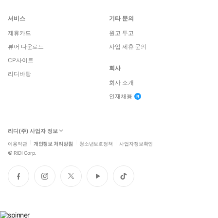
서비스
기타 문의
제휴카드
원고 투고
뷰어 다운로드
사업 제휴 문의
CP사이트
회사
리디바탕
회사 소개
인재채용
리디(주) 사업자 정보
이용약관
개인정보 처리방침
청소년보호정책
사업자정보확인
©
RIDI Corp.
페
인
트
유
틱
이
스
위
튜
톡
스
타
터
브
북
그
램