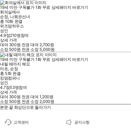
19세 미만 구독불가
1
화
무료
상세페이지 바로가기
회의실에서
순정
,
나묶은선녀
총 10화
완결
위즈덤하우스
성인
4.9점
210
명
참여
상세 가격
대여
300
원
전권 대여
2,700
원
소장
500
원
전권 소장
5,000
원
19세 미만 구독불가
1
화
무료
상세페이지 바로가기
내릴 때까지 해요
마초
,
순정
총 5화
완결
킹덤컴퍼니
성인
4.7점
53
명
참여
상세 가격
대여
300
원
전권 대여
1,200
원
소장
500
원
전권 소장
2,000
원
본문 끝
최상단으로 돌아가기
고객센터
공지사항