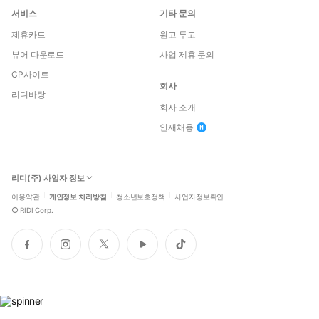
서비스
기타 문의
제휴카드
원고 투고
뷰어 다운로드
사업 제휴 문의
CP사이트
회사
리디바탕
회사 소개
인재채용
리디(주) 사업자 정보
이용약관
개인정보 처리방침
청소년보호정책
사업자정보확인
©
RIDI Corp.
페
인
트
유
틱
이
스
위
튜
톡
스
타
터
브
북
그
램