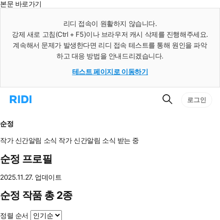
본문 바로가기
인
스
리디 접속이 원활하지 않습니다.
턴
강제 새로 고침(Ctrl + F5)이나 브라우저 캐시 삭제를 진행해주세요.
트
검
계속해서 문제가 발생한다면 리디 접속 테스트를 통해 원인을 파악
색
하고 대응 방법을 안내드리겠습니다.
테스트 페이지로 이동하기
검
리
로그인
색
디
홈
으
순정
로
이
작가 신간알림
소식
작가 신간알림
소식 받는 중
동
순정 프로필
2025.11.27. 업데이트
순정 작품 총 2종
정렬 순서