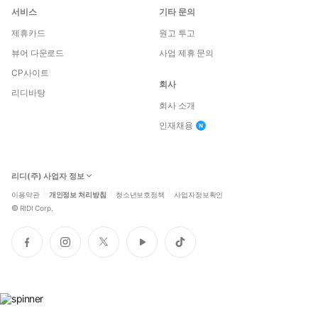
서비스
기타 문의
제휴카드
원고 투고
뷰어 다운로드
사업 제휴 문의
CP사이트
회사
리디바탕
회사 소개
인재채용
리디(주) 사업자 정보
이용약관
개인정보 처리방침
청소년보호정책
사업자정보확인
©
RIDI Corp.
페
인
트
유
틱
이
스
위
튜
톡
스
타
터
브
북
그
램