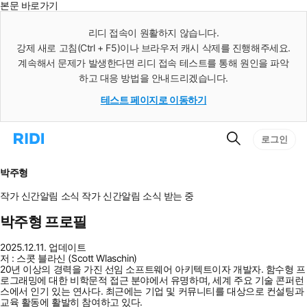
본문 바로가기
인
스
리디 접속이 원활하지 않습니다.
턴
강제 새로 고침(Ctrl + F5)이나 브라우저 캐시 삭제를 진행해주세요.
트
검
계속해서 문제가 발생한다면 리디 접속 테스트를 통해 원인을 파악
색
하고 대응 방법을 안내드리겠습니다.
테스트 페이지로 이동하기
검
리
로그인
색
디
홈
으
박주형
로
이
작가 신간알림
소식
작가 신간알림
소식 받는 중
동
박주형 프로필
2025.12.11. 업데이트
저 : 스콧 블라신 (Scott Wlaschin)
20년 이상의 경력을 가진 선임 소프트웨어 아키텍트이자 개발자. 함수형 프
로그래밍에 대한 비학문적 접근 분야에서 유명하며, 세계 주요 기술 콘퍼런
스에서 인기 있는 연사다. 최근에는 기업 및 커뮤니티를 대상으로 컨설팅과
교육 활동에 활발히 참여하고 있다.