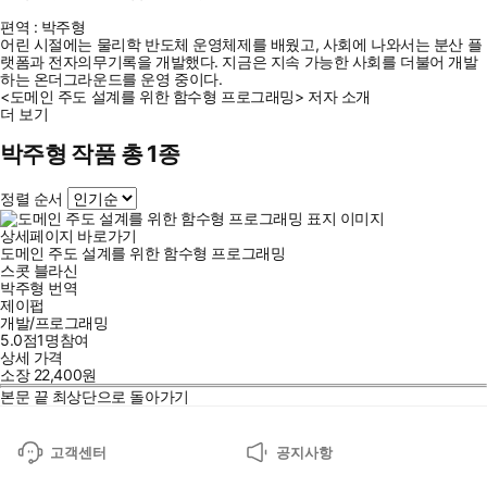
편역 : 박주형
어린 시절에는 물리학 반도체 운영체제를 배웠고, 사회에 나와서는 분산 플
랫폼과 전자의무기록을 개발했다. 지금은 지속 가능한 사회를 더불어 개발
하는 온더그라운드를 운영 중이다.
<도메인 주도 설계를 위한 함수형 프로그래밍> 저자 소개
더 보기
박주형 작품 총 1종
정렬 순서
상세페이지 바로가기
도메인 주도 설계를 위한 함수형 프로그래밍
스콧 블라신
박주형
번역
제이펍
개발/프로그래밍
5.0점
1
명
참여
상세 가격
소장
22,400
원
본문 끝
최상단으로 돌아가기
고객센터
공지사항