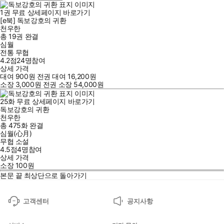
1
권
무료
상세페이지 바로가기
[e북] 독보강호의 귀환
천우한
총 19권
완결
심월
전통 무협
4.2점
24
명
참여
상세 가격
대여
900
원
전권 대여
16,200
원
소장
3,000
원
전권 소장
54,000
원
25
화
무료
상세페이지 바로가기
독보강호의 귀환
천우한
총 475화
완결
심월(心月)
무협 소설
4.5점
4
명
참여
상세 가격
소장
100
원
본문 끝
최상단으로 돌아가기
고객센터
공지사항