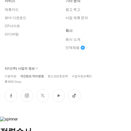
서비스
기타 문의
제휴카드
원고 투고
뷰어 다운로드
사업 제휴 문의
CP사이트
회사
리디바탕
회사 소개
인재채용
리디(주) 사업자 정보
이용약관
개인정보 처리방침
청소년보호정책
사업자정보확인
©
RIDI Corp.
페
인
트
유
틱
이
스
위
튜
톡
스
타
터
브
북
그
램