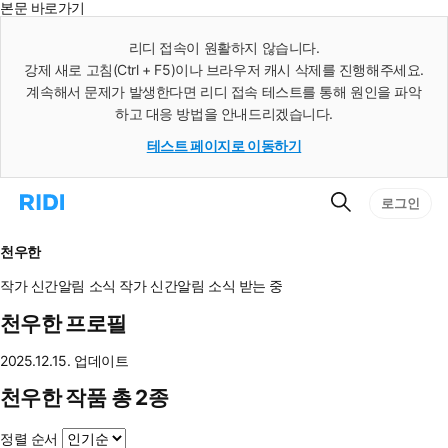
본문 바로가기
인
스
리디 접속이 원활하지 않습니다.
턴
강제 새로 고침(Ctrl + F5)이나 브라우저 캐시 삭제를 진행해주세요.
트
검
계속해서 문제가 발생한다면 리디 접속 테스트를 통해 원인을 파악
색
하고 대응 방법을 안내드리겠습니다.
테스트 페이지로 이동하기
검
리
로그인
색
디
홈
으
천우한
로
이
작가 신간알림
소식
작가 신간알림
소식 받는 중
동
천우한 프로필
2025.12.15. 업데이트
천우한 작품 총 2종
정렬 순서