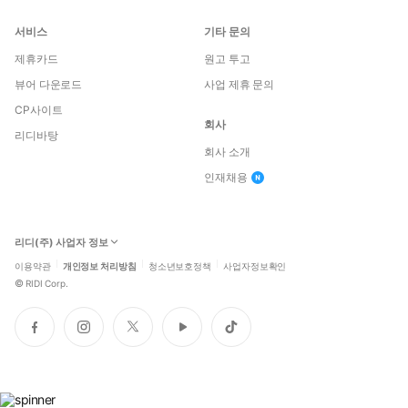
서비스
기타 문의
제휴카드
원고 투고
뷰어 다운로드
사업 제휴 문의
CP사이트
회사
리디바탕
회사 소개
인재채용
리디(주) 사업자 정보
이용약관
개인정보 처리방침
청소년보호정책
사업자정보확인
©
RIDI Corp.
페
인
트
유
틱
이
스
위
튜
톡
스
타
터
브
북
그
램