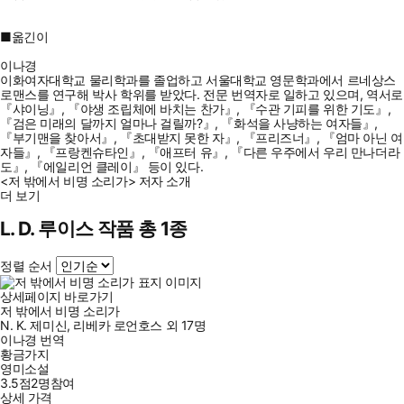
■옮긴이
이나경
이화여자대학교 물리학과를 졸업하고 서울대학교 영문학과에서 르네상스
로맨스를 연구해 박사 학위를 받았다. 전문 번역자로 일하고 있으며, 역서로
『샤이닝』, 『야생 조립체에 바치는 찬가』, 『수관 기피를 위한 기도』,
『검은 미래의 달까지 얼마나 걸릴까?』, 『화석을 사냥하는 여자들』,
『부기맨을 찾아서』, 『초대받지 못한 자』, 『프리즈너』, 『엄마 아닌 여
자들』, 『프랑켄슈타인』, 『애프터 유』, 『다른 우주에서 우리 만나더라
도』, 『에일리언 클레이』 등이 있다.
<저 밖에서 비명 소리가> 저자 소개
더 보기
L. D. 루이스 작품 총 1종
정렬 순서
상세페이지 바로가기
저 밖에서 비명 소리가
N. K. 제미신
,
리베카 로언호스
외
17명
이나경
번역
황금가지
영미소설
3.5점
2
명
참여
상세 가격