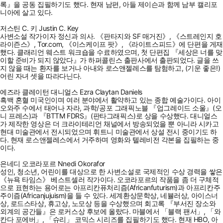
록』을 공동 집필하기도 했다. 현재 남편, 아들 제이슨과 함께 남부 캘리포
니아에 살고 있다.
저스틴 C. 키 Justin C. Key
사변소설 작가이자 정신과 의사. 《판타지와 SF 매거진》, 《스트레인지 호
라이즌스》, Tor.com, 《이스케이프 팟》, 《라이트스피드》에 단편을 게재
했다. 클래리언 웨스트 워크숍을 수료하였으며, 첫 단편집 『세상은 너를 맞
이할 준비가 되지 않았다』가 하퍼콜린스 출판사에서 출판되었다. 글을 쓰
지 않을 때는 환자를 보거나 아내와 로스앤젤레스를 탐험하고, (기운 좋은!)
어린 자녀 셋을 따라다닌다.
에즈라 클레이턴 대니얼스 Ezra Claytan Daniels
흑백 혼혈 미국인이며 여러 분야에서 활약하고 있는 종합 예술가이다. 아이
오와주 수에서 태어나 자라, 과학/공포 그래픽노블 『업그레이드 소울』(오
니 프레스)과 『BTTM FDRS』(판타그래픽스)로 상을 수상했다. 대니얼스
가 제작한 영상은 더 크라이테리언 채널에서 방송되었을 뿐 아니라 시카고
현대 미술관에서 전시되었으며 휘트니 미술관에서 상설 전시 중이기도 하
다. 현재 로스앤젤레스에서 거주하며 영화와 텔레비전 각본을 집필하는 중
이다.
은네디 오코라포르 Nnedi Okorafor
성인, 청소년, 어린이를 대상으로 한 사변소설로 국제적인 수상 경력을 쌓은
《뉴욕 타임스》 베스트셀러 작가이다. 오코라포르의 작품을 좀 더 구체적
으로 표현하는 용어로는 아프리칸퓨처리즘(Africanfuturism)과 아프리칸주
주이즘(Africanjujuism)을 들 수 있다. 세계환상문학상, 네뷸러상, 아이스너
상, 로드스타상, 휴고상, 노모상 등을 수상했으며 회고록 『부서진 장소와
외계의 공간들』은 로커스상 후보에 올랐다. 마블에서 「블랙 팬서」, 「와
칸다 포에버」, 「슈리」 코믹스 시리즈를 집필하기도 했다. 현재 HBO, 아