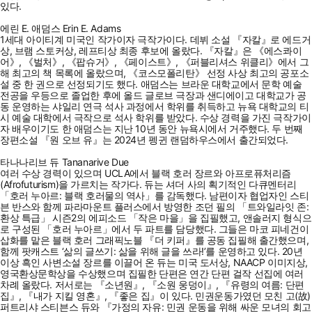
있다.
에린 E. 애덤스 Erin E. Adams
1세대 아이티계 미국인 작가이자 극작가이다. 데뷔 소설 『자칼』로 에드거
상, 브램 스토커상, 레프티상 최종 후보에 올랐다. 『자칼』은 《에스콰이
어》, 《벌처》, 《팝슈거》, 《페이스트》, 《퍼블리셔스 위클리》에서 그
해 최고의 책 목록에 올랐으며, 《코스모폴리탄》 선정 사상 최고의 공포소
설 중 한 권으로 선정되기도 했다. 애덤스는 브라운 대학교에서 문학 예술
전공을 우등으로 졸업한 후에 올드 글로브 극장과 샌디에이고 대학교가 공
동 운영하는 샤일리 연극 석사 과정에서 학위를 취득하고 뉴욕 대학교의 티
시 예술 대학에서 극작으로 석사 학위를 받았다. 수상 경력을 가진 극작가이
자 배우이기도 한 애덤스는 지난 10년 동안 뉴욕시에서 거주했다. 두 번째
장편소설 『원 오브 유』는 2024년 펭귄 랜덤하우스에서 출간되었다.
타나나리브 듀 Tananarive Due
여러 수상 경력이 있으며 UCLA에서 블랙 호러 장르와 아프로퓨처리즘
(Afrofuturism)을 가르치는 작가다. 듀는 셔더 사의 획기적인 다큐멘터리
「호러 누아르: 블랙 호러물의 역사」를 감독했다. 남편이자 협업자인 스티
븐 반스와 함께 파라마운트 플러스에서 방영한 조던 필의 「트와일라잇 존:
환상 특급」 시즌2의 에피소드 「작은 마을」을 집필했고, 앤솔러지 형식으
로 구성된 「호러 누아르」에서 두 파트를 담당했다. 그들은 마코 피네건이
삽화를 맡은 블랙 호러 그래픽노블 『더 키퍼』를 공동 집필해 출간했으며,
함께 팟캐스트 ‘삶의 글쓰기: 삶을 위해 글을 쓰라!’를 운영하고 있다. 20년
이상 흑인 사변소설 장르를 이끌어 온 듀는 미국 도서상, NAACP 이미지상,
영국환상문학상을 수상했으며 집필한 단편은 연간 단편 걸작 선집에 여러
차례 올랐다. 저서로는 『소년원』, 『소원 웅덩이』, 『유령의 여름: 단편
집』, 『내가 지킬 영혼』, 『좋은 집』이 있다. 민권운동가였던 모친 고(故)
퍼트리샤 스티븐스 듀와 『가정의 자유: 민권 운동을 위해 싸운 모녀의 회고