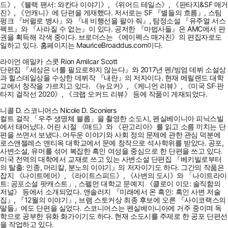
드》, 《블랙 팬서: 와칸다 이야기》, 《위어드 테일스》, 《판타지&SF 매거
진》, 《언캐니》에 단편을 게재했다. 저서로는 SF 『별들의 흐름』, 스팀
펑크 『버펄로 병사』와 『내 비행선을 팔아 줘』, 탐정소설 『유주얼 서스
펙트』와 『사라질 수 없는』이 있다. 공저한 『마법사들』은 AMC에서 판
권을 획득해 각색 중이다. 브로더스는 《에이펙스 매거진》의 편집자로도
일하고 있다. 홈페이지는 MauriceBroaddus.com이다.
라이언 애밀카 스콧 Rion Amilcar Scott
단편집 『세상은 너를 필요로하지 않는다』와 2017년 펜/빙엄 데뷔 소설상
과 힐스데일상을 수상한 데뷔작 『내란』의 저자이다. 현재 메릴랜드 대학
교에서 창작을 가르치고 있다. 《뉴요커》, 《케니언 리뷰》, 《미국 SF·판
타지 걸작선 2020》, 《크랩 오커드 리뷰》 등에 작품이 게재되었다.
니콜 D. 스코니어스 Nicole D. Sconiers
컬트 걸작 「우주 생명체 블롭」을 촬영한 소도시, 펜실베이니아 피닉스빌
에서 태어났다. 어린 시절 《매드》와 《판고리아》를 읽고 소름 끼치는 단
편을 쓰면서 보냈다. 어두운 이야기와 사회 정의 문제에 관한 관심 덕분에
로스앤젤레스 앤티옥 대학교에서 문예 창작으로 석사학위를 받았다. 공포,
사변소설, 유머를 섞어 복잡한 흑인 여성을 중심으로 한 단편을 쓰고 있다.
미국 전역의 대학에서 교재로 쓰고 있는 사변소설 단편집 『베키빌로부터
의 탈출: 인종, 머리칼, 분노의 이야기』의 저자이기도 하다. 그간의 작품은
잡지 《나이트메어》, 《라이트스피드》, 《사변의 도시》와 「나이트라이
트: 공포소설 팟캐스트」, 스펠먼 대학교 문예지 《클로이 이모: 솔직함의
저널》 등에서 소개되었다. 앤솔러지 『미래에서 온 흑인: 흑인 사변 저술
집』, 『12월의 이야기』, 브램 스토커상 최종 후보에 오른 『사이코랙스의
딸들』에도 단편을 실었다. 스코니어스는 펜실베이니아에 거주 중이며 독
학으로 공부한 유화 화가이기도 하다. 현재 소도시를 주제로 한 공포 단편선
을 작업하고 있다.