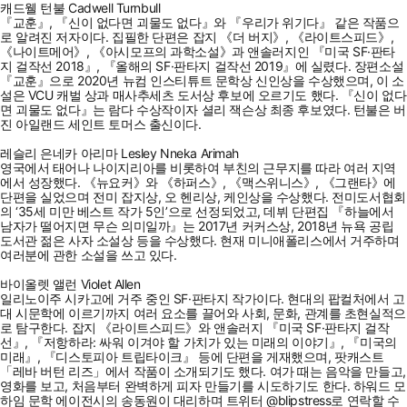
캐드웰 턴불 Cadwell Turnbull
『교훈』, 『신이 없다면 괴물도 없다』와 『우리가 위기다』 같은 작품으
로 알려진 저자이다. 집필한 단편은 잡지 《더 버지》, 《라이트스피드》,
《나이트메어》, 《아시모프의 과학소설》과 앤솔러지인 『미국 SF·판타
지 걸작선 2018』, 『올해의 SF·판타지 걸작선 2019』에 실렸다. 장편소설
『교훈』으로 2020년 뉴컴 인스티튜트 문학상 신인상을 수상했으며, 이 소
설은 VCU 캐벌 상과 매사추세츠 도서상 후보에 오르기도 했다. 『신이 없다
면 괴물도 없다』는 람다 수상작이자 셜리 잭슨상 최종 후보였다. 턴불은 버
진 아일랜드 세인트 토머스 출신이다.
레슬리 은네카 아리마 Lesley Nneka Arimah
영국에서 태어나 나이지리아를 비롯하여 부친의 근무지를 따라 여러 지역
에서 성장했다. 《뉴요커》와 《하퍼스》, 《맥스위니스》, 《그랜타》에
단편을 실었으며 전미 잡지상, 오 헨리상, 케인상을 수상했다. 전미도서협회
의 ‘35세 미만 베스트 작가 5인’으로 선정되었고, 데뷔 단편집 『하늘에서
남자가 떨어지면 무슨 의미일까』는 2017년 커커스상, 2018년 뉴욕 공립
도서관 젊은 사자 소설상 등을 수상했다. 현재 미니애폴리스에서 거주하며
여러분에 관한 소설을 쓰고 있다.
바이올렛 앨런 Violet Allen
일리노이주 시카고에 거주 중인 SF·판타지 작가이다. 현대의 팝컬처에서 고
대 시문학에 이르기까지 여러 요소를 끌어와 사회, 문화, 관계를 초현실적으
로 탐구한다. 잡지 《라이트스피드》와 앤솔러지 『미국 SF·판타지 걸작
선』, 『저항하라: 싸워 이겨야 할 가치가 있는 미래의 이야기』, 『미국의
미래』, 『디스토피아 트립타이크』 등에 단편을 게재했으며, 팟캐스트
「레바 버턴 리즈」에서 작품이 소개되기도 했다. 여가 때는 음악을 만들고,
영화를 보고, 처음부터 완벽하게 피자 만들기를 시도하기도 한다. 하워드 모
하임 문학 에이전시의 송동원이 대리하며 트위터 @blipstress로 연락할 수