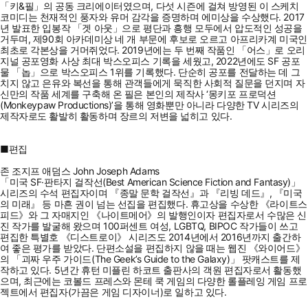
「키&필」의 공동 크리에이터였으며, 다섯 시즌에 걸쳐 방영된 이 스케치
코미디는 천재적인 풍자와 유머 감각을 증명하며 에미상을 수상했다. 2017
년 발표한 입봉작 「겟 아웃」으로 평단과 흥행 모두에서 압도적인 성공을
거두며, 제90회 아카데미상 네 개 부문에 후보로 오르고 아프리카계 미국인
최초로 각본상을 거머쥐었다. 2019년에는 두 번째 작품인 「어스」로 오리
지널 공포영화 사상 최대 박스오피스 기록을 세웠고, 2022년에도 SF 공포
물 「놉」으로 박스오피스 1위를 기록했다. 단순히 공포를 전달하는 데 그
치지 않고 은유와 복선을 통해 관객들에게 묵직한 사회적 질문을 던지며 자
신만의 작품 세계를 구축해 온 필은 본인의 제작사 ‘몽키포 프로덕션
(Monkeypaw Productions)’을 통해 영화뿐만 아니라 다양한 TV 시리즈의
제작자로도 활발히 활동하며 장르의 저변을 넓히고 있다.
■편집
존 조지프 애덤스 John Joseph Adams
「미국 SF·판타지 걸작선(Best American Science Fiction and Fantasy)」
시리즈의 수석 편집자이며 『종말 문학 걸작선』과 『리빙 데드』, 『미국
의 미래』 등 마흔 권이 넘는 선집을 편집했다. 휴고상을 수상한 《라이트스
피드》와 그 자매지인 《나이트메어》의 발행인이자 편집자로서 수많은 신
진 작가를 발굴해 왔으며 100퍼센트 여성, LGBTQ, BIPOC 작가들이 쓰고
편집한 특별호 《디스트로이》 시리즈도 2014년에서 2016년까지 출간하
여 좋은 평가를 받았다. 단편소설을 편집하지 않을 때는 웹진 《와이어드》
의 「괴짜 우주 가이드(The Geek’s Guide to the Galaxy)」 팟캐스트를 제
작하고 있다. 5년간 휴턴 미플린 하코트 출판사의 객원 편집자로서 활동했
으며, 최근에는 코볼드 프레스와 몬테 쿡 게임의 다양한 롤플레잉 게임 프로
젝트에서 편집자(가끔은 게임 디자이너)로 일하고 있다.