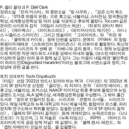
P. 젤리 클라크 P. Djèlí Clark
장편소설 『진의 마스터』와 중편소설 『링 샤우트』, 『검은 신의 북소
리』, 『015호 트램의 유령』으로 휴고상, 네뷸러상, 스터전상, 영국환상문
학상, 세계환상문학상 등 여러 상을 석권하고 후보에 올랐다. Tor.com 같은
온라인 사이트와 잡지 《데일리 사이언스 픽션》, 《히로익 판타지 쿼터
리》, 《에이펙스》, 《라이트스피드》, 《파이어사이드 매거진》, 《비니
스 시즐리스 스카이즈》, 그리고 앤솔러지 『그라이어츠』와 『히든 유
스』, 『클락워크 카이로』 등에 단편을 실었다. 문예지 《FIYAH》의 창립
회원이며 때때로 《스트레인지 호라이즌스》의 리뷰어로 활동한다. 최신작
은 판타지 시리즈의 두 번째 권 『아베니와 금의 왕국』이다. 현재 뉴잉글랜
드에 위치한 작은 에드워드 시대풍 성에서 아내와 딸들, (보스턴 테리어와
이상하게 닮은) 반려 용과 함께 살고 있다. 그는 마음이 내킬 때면 ‘불만투성
이 하라드인(Disgruntled Haradrim)’이라는 블로그에 사변소설과 정치, 다
양성에 관한 글을 쓴다.
토치 오녜부치 Tochi Onyebuchi
《타임》 선정 ‘2022년 반드시 읽어야 하는 책’과 《가디언》의 ‘2022년 최
고의 SF 판타지’로 선정된 『골리앗』의 저자다. 전작 『라이엇 베이비』로
휴고상, 네뷸러상, 로커스상, NAACP 이미지상 최종 후보에 올랐으며 뉴잉
글랜드 도서상, ALA 알렉스상, 세계환상문학상을 수상했다. 그 밖의 출간
도서로 「밤으로 만들어진 짐승」 시리즈와 「전쟁의 소녀들」 시리즈가
있다. 예일 대학교와 뉴욕 대학교의 티시 예술 대학, 컬럼비아 로스쿨, 파리
정치학 연구소에서 학위를 받았다. 집필한 단편은 《미국 SF·판타지 걸작
선》, 《올해의 SF·판타지 걸작선》 등에 게재되었다. 논픽션으로는 《(스)
킨포크》가 있으며, 그 외 저술은 《뉴욕 타임스》, 《NPR》, 《하버드 아
프리카계 미국 공공 정책 저널》에 실렸다. 또 「블랙 팬서: 레전드」와
「캡틴 아메리카: 진실의 상징」을 집필했다.