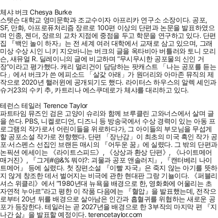
체샤 버크 Chesya Burke
스텟슨 대학교 영미문학과 조교수이자 아프리카 연구소 소장이다. 공포,
SF, 만화, 아프로퓨처리즘 장르로 100편 이상의 단편과 논문을 발표하였으
며 인종, 젠더, 장르의 교차 지점에 중점을 두고 학문을 연구하고 있다. 단편
집 『백인 놀이 하자』는 전 세계 여러 대학에서 교재로 삼고 있으며, 그래
미상 수상 시인 니키 지오바니는 버크의 글을 옥타비아 버틀러와 토니 모리
슨, 새뮤얼 R. 딜레이니의 글에 비교하며 “무시무시한 공포물의 신인 거
장”이라고 평가했다. 캐리 멀리건이 담당하는 팟캐스트 「나는 공포를 듣는
다」에서 버크가 쓴 에피소드 「살갗 아래」가 원더리와 아마존 뮤직의 제
작으로 2020년 핼러윈에 공개되기도 했다. 라이터스 하우스의 알렉 셰인과
슈거23의 수키 추, 카트리나 에스쿠데로가 체샤를 대리하고 있다.
테런스 테일러 Terence Taylor
파트타임 뮤즈인 검은 고양이 슈리와 함께 브루클린 고와너스에서 살며 글
을 쓴다. PBS, 니켈로디언, 디즈니 등 방송국에서 수상 경력이 있는 아동 프
로그램의 작가로서 어린이들을 위로하다가, 그 아이들의 부모님을 무섭게
할 공포소설 작가로 전향했다. 단편 「장난감」이 최초의 미국 흑인 작가 공
포·서스펜스 선집인 브랜든 매시의 『어두운 꿈』에 실렸다. 그 밖의 단편과
논픽션 에세이는 《라이트스피드》, 《상상과 환상 단편》, 《나이트메어
매거진》, 『그게#@&% 뭐야?: 괴물과 공포 앤솔러지』, 『캔터베리 나이
트메어』 등에 실렸다. 첫 장편소설 『이빨 자국』은 죽지 않는 아기를 뜻하
지 않게 창조한 데서 벌어지는 비극에 관한 현대판 그랑 기뇰이다. 《퍼블리
셔스 위클리》에서 “1980년대 뉴욕을 배경으로 한, 영화화에 어울리는 초
자연적 누아르”라고 평한 이 작품 다음에는 『혈압』을 발표했는데, 전작으
로부터 20년 뒤를 배경으로 살아남은 인간과 흡혈귀를 위협하는 새로운 공
포가 등장한다. 테일러는 곧 2027년을 배경으로 한 3부작의 마지막 편 『지
나간 삶』을 발표할 예정이다. terencetaylor.com