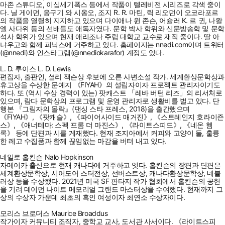
마존 스튜디오, 이십세기폭스 등에서 작품이 텔레비전 시리즈로 각색 중이
다. 닐 게이먼, 응구기 와 시옹오, 조지 R. R. 마틴, 릭 리오던이 오코라포르
의 작품을 열렬히 지지하고 있으며 다이애나 윈 존슨, 어슐러 K. 르 귄, 나왈
엘 사다위 등의 선배들도 애독자였다. 문학 박사 학위와 신문방송학 및 문학
석사 학위가 있으며 현재 애리조나 주립 대학교 교수로 재직 중이다. 딸 아
냐우고와 함께 피닉스에 거주하고 있다. 홈페이지는 nnedi.com이며 트위터
(@nnedi)와 인스타그램(@nnediokarafor) 계정도 있다.
L. D. 루이스 L. D. Lewis
편집자, 출판인, 셜리 잭슨상 후보에 오른 사변소설 작가. 세계환상문학상과
휴고상을 수상한 문예지 《FIYAH》의 설립자이자 프로젝트 관리자이기도
하다. 또 (역시 수상 경력이 있는) 팟캐스트 「레바 버턴 리즈」의 리서처로
있으며, 람다 문학상의 프로그램 및 운영 관리자로 생활비를 벌고 있다. 단
행본 『그림자의 몰락』(댄싱 스타 프레스, 2018)을 출간했으며
《FIYAH》, 《팟캐슬》, 《파이어사이드 매거진》, 《스트레인지 호라이즌
스》, 《애너테마: 스펙 프롬 더 마진스》, 《라이트스피드》, 《네온 헴
록》 등에 단편과 시를 게재했다. 현재 조지아에서 커피와 고양이 둘, 훌륭
한 레고 수집품과 함께 끊임없는 마감을 버텨 내고 있다.
네일로 홉킨슨 Nalo Hopkinson
자메이카 출신으로 현재 캐나다에 거주하고 잇다. 홉킨슨의 장편과 단편은
세계환상문학상, 시어도어 스터전상, 선버스트상, 캐나다환상문학상, 네뷸
러상 등을 수상했다. 2021년 미국 SF 판타지 작가 협회에서 홉킨슨의 공헌
을 기려 데이먼 나이트 메모리얼 그랜드 마스터상을 수여했다. 현재까지 그
상의 수상자 가운데 최초의 흑인 여성이자 최연소 수상자이다.
모리스 브로더스 Maurice Broaddus
작가이자 커뮤니티 조직자, 중학교 교사, 도서관 사서이다. 《라이트스피