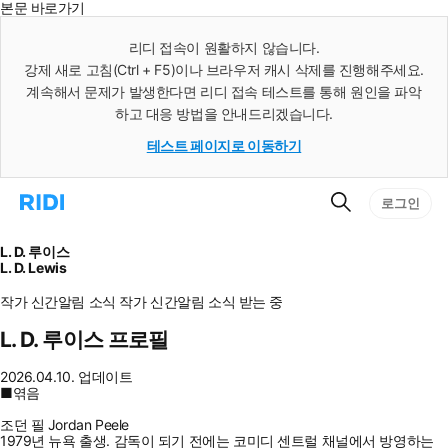
본문 바로가기
인
스
리디 접속이 원활하지 않습니다.
턴
강제 새로 고침(Ctrl + F5)이나 브라우저 캐시 삭제를 진행해주세요.
트
검
계속해서 문제가 발생한다면 리디 접속 테스트를 통해 원인을 파악
색
하고 대응 방법을 안내드리겠습니다.
테스트 페이지로 이동하기
검
리
로그인
색
디
홈
으
L. D. 루이스
로
L. D. Lewis
이
동
작가 신간알림
소식
작가 신간알림
소식 받는 중
L. D. 루이스 프로필
2026.04.10. 업데이트
■엮음
조던 필 Jordan Peele
1979년 뉴욕 출생. 감독이 되기 전에는 코미디 센트럴 채널에서 방영하는