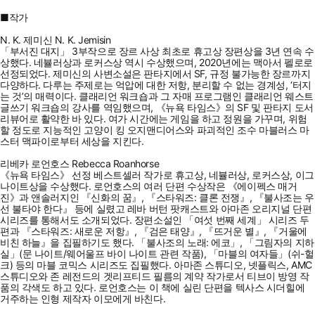
■작가
N. K. 제미신 N. K. Jemisin
「부서진 대지」 3부작으로 장르 사상 최초로 휴고상 장편상을 3년 연속 수
상했다. 네뷸러상과 로커스상 역시 수상했으며, 2020년에는 맥아서 펠로로
선정되었다. 제미신의 사변소설은 판타지에서 SF, 규정 불가능한 장르까지
다양하다. 다루는 주제로는 억압에 대한 저항, 분리할 수 없는 경계성, ‘터지
는 것’의 매력이다. 클래리언 워크숍과 그 자매 프로그램인 클래리언 웨스트
글쓰기 워크숍의 강사를 역임했으며, 《뉴욕 타임스》의 SF 및 판타지 도서
리뷰어로 활약한 바 있다. 여가 시간에는 게임을 하고 정원을 가꾸며, 위험
할 정도로 지능적인 고양이 킹 오지맨디어스와 파괴적인 조수 마블러스 마
스터 맥파이로부터 세상을 지킨다.
리베카 로언호스 Rebecca Roanhorse
《뉴욕 타임스》 선정 베스트셀러 작가로 휴고상, 네뷸러상, 로커스상, 이그
나이트상을 수상했다. 로언호스의 여러 단편 수상작은 《에이펙스 매거
진》과 앤솔러지인 『신화의 꿈』, 『스타워즈: 클론 전쟁』, 『불사조는 우
선 불타야 한다』 등에 실렸고 레바 버턴 팟캐스트와 아마존 오리지널 단편
시리즈를 통해서도 소개되었다. 장편소설인 「여섯 번째 세계」 시리즈 두
편과 『스타워즈: 새로운 저항』, 『검은 태양』, 『뜨거운 별』, 『거울에
비친 하늘』을 집필하기도 했다. 「불사조의 노래: 에코」, 「그림자의 지하
실」(문 나이트/웨어울프 바이 나이트 관련 작품), 「마블의 여자들」(쉬-헐
크) 등의 마블 코믹스 시리즈도 집필했다. 아마존 스튜디오, 넷플릭스, AMC
스튜디오와 존 레전드의 겟리프티드 필름의 계약 작가로서 티브이 방영 작
품의 각색도 하고 있다. 로언호스는 이 책에 실린 단편을 텍사스 시더힐에
거주하는 인형 제작자 이모에게 바친다.