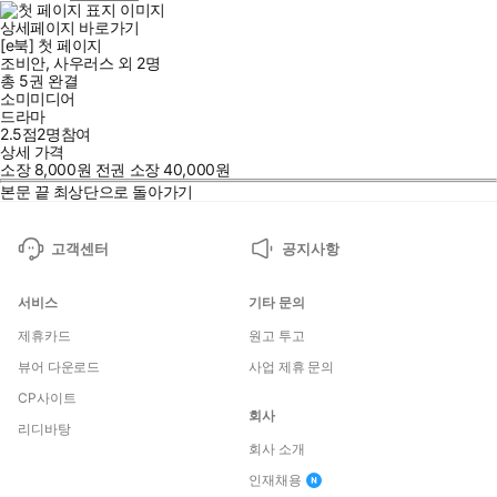
상세페이지 바로가기
[e북] 첫 페이지
조비안
,
사우러스
외
2명
총 5권
완결
소미미디어
드라마
2.5점
2
명
참여
상세 가격
소장
8,000
원
전권 소장
40,000
원
본문 끝
최상단으로 돌아가기
고객센터
공지사항
서비스
기타 문의
제휴카드
원고 투고
뷰어 다운로드
사업 제휴 문의
CP사이트
회사
리디바탕
회사 소개
인재채용