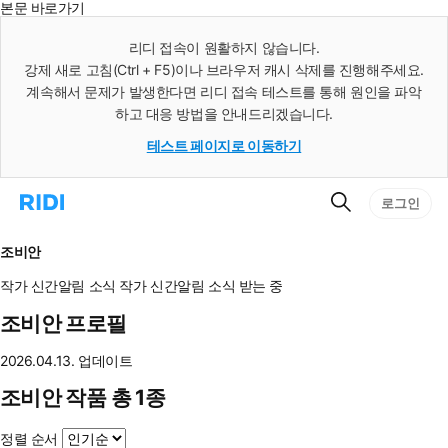
본문 바로가기
인
스
리디 접속이 원활하지 않습니다.
턴
강제 새로 고침(Ctrl + F5)이나 브라우저 캐시 삭제를 진행해주세요.
트
검
계속해서 문제가 발생한다면 리디 접속 테스트를 통해 원인을 파악
색
하고 대응 방법을 안내드리겠습니다.
테스트 페이지로 이동하기
검
리
로그인
색
디
홈
으
조비안
로
이
작가 신간알림
소식
작가 신간알림
소식 받는 중
동
조비안 프로필
2026.04.13. 업데이트
조비안 작품 총 1종
정렬 순서