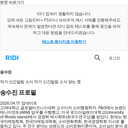
본문 바로가기
인
스
리디 접속이 원활하지 않습니다.
턴
강제 새로 고침(Ctrl + F5)이나 브라우저 캐시 삭제를 진행해주세요.
트
검
계속해서 문제가 발생한다면 리디 접속 테스트를 통해 원인을 파악
색
하고 대응 방법을 안내드리겠습니다.
테스트 페이지로 이동하기
검
리
로그인
색
디
홈
으
송수진
로
이
작가 신간알림
소식
작가 신간알림
소식 받는 중
동
송수진 프로필
2026.04.17. 업데이트
고려대학교 글로벌비즈니스대학 교수이자 소비행동학자. P&G에서 브랜드
매니지먼트(ABM) 업무를 수행했고, 미국 로드아일랜드대학교(University
of Rhode Island)에서 경영학 박사학위(최우수연구상)를 받았다. 현재는 한
국마케팅학회, 한국마케팅과학회, 소비문화학회, 한국경영학회 이사로 활
동하고 있다. 주 연구 분야는 브랜드와 소비문화이론이며, 소비심리 분야 권