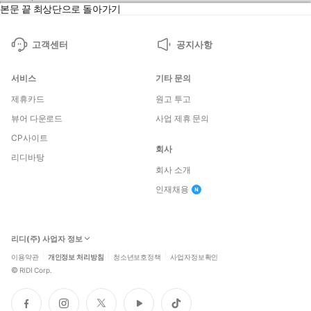
본문 끝
최상단으로 돌아가기
고객센터
공지사항
서비스
기타 문의
제휴카드
원고 투고
뷰어 다운로드
사업 제휴 문의
CP사이트
회사
리디바탕
회사 소개
인재채용
리디(주) 사업자 정보
이용약관
개인정보 처리방침
청소년보호정책
사업자정보확인
©
RIDI Corp.
페
인
트
유
틱