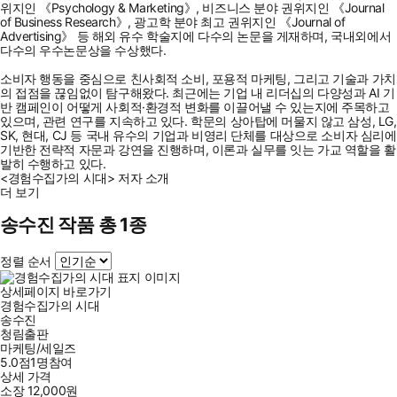
위지인 《Psychology & Marketing》, 비즈니스 분야 권위지인 《Journal
of Business Research》, 광고학 분야 최고 권위지인 《Journal of
Advertising》 등 해외 유수 학술지에 다수의 논문을 게재하며, 국내외에서
다수의 우수논문상을 수상했다.
소비자 행동을 중심으로 친사회적 소비, 포용적 마케팅, 그리고 기술과 가치
의 접점을 끊임없이 탐구해왔다. 최근에는 기업 내 리더십의 다양성과 AI 기
반 캠페인이 어떻게 사회적·환경적 변화를 이끌어낼 수 있는지에 주목하고
있으며, 관련 연구를 지속하고 있다. 학문의 상아탑에 머물지 않고 삼성, LG,
SK, 현대, CJ 등 국내 유수의 기업과 비영리 단체를 대상으로 소비자 심리에
기반한 전략적 자문과 강연을 진행하며, 이론과 실무를 잇는 가교 역할을 활
발히 수행하고 있다.
<경험수집가의 시대> 저자 소개
더 보기
송수진 작품 총 1종
정렬 순서
상세페이지 바로가기
경험수집가의 시대
송수진
청림출판
마케팅/세일즈
5.0점
1
명
참여
상세 가격
소장
12,000
원