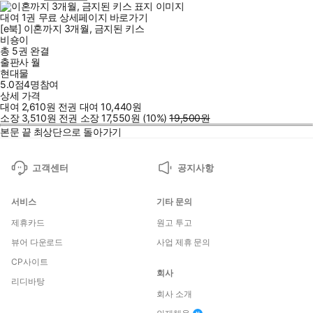
대여
1
권
무료
상세페이지 바로가기
[e북] 이혼까지 3개월, 금지된 키스
비숑이
총 5권
완결
출판사 월
현대물
5.0점
4
명
참여
상세 가격
대여
2,610
원
전권 대여
10,440
원
소장
3,510
원
전권 소장
17,550
원
(10%
)
19,500
원
본문 끝
최상단으로 돌아가기
고객센터
공지사항
서비스
기타 문의
제휴카드
원고 투고
뷰어 다운로드
사업 제휴 문의
CP사이트
회사
리디바탕
회사 소개