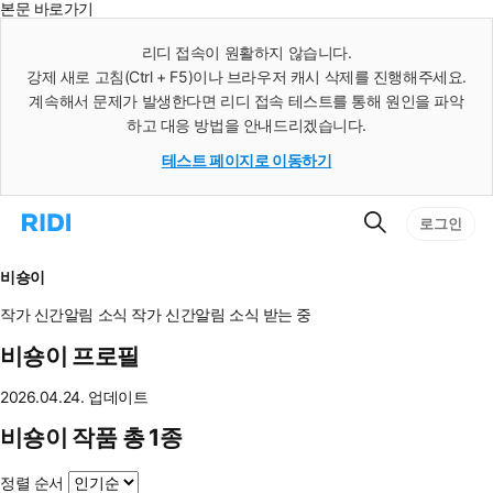
본문 바로가기
인
스
리디 접속이 원활하지 않습니다.
턴
강제 새로 고침(Ctrl + F5)이나 브라우저 캐시 삭제를 진행해주세요.
트
검
계속해서 문제가 발생한다면 리디 접속 테스트를 통해 원인을 파악
색
하고 대응 방법을 안내드리겠습니다.
테스트 페이지로 이동하기
검
리
로그인
색
디
홈
으
비숑이
로
이
작가 신간알림
소식
작가 신간알림
소식 받는 중
동
비숑이 프로필
2026.04.24. 업데이트
비숑이 작품 총 1종
정렬 순서