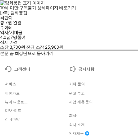
19세 미만 구독불가
상세페이지 바로가기
[e북] 탐화봉접
최단디
총 7권
완결
수아레
역사/시대물
4.0점
7
명
참여
상세 가격
소장
3,700
원
전권 소장
25,900
원
본문 끝
최상단으로 돌아가기
고객센터
공지사항
서비스
기타 문의
제휴카드
원고 투고
뷰어 다운로드
사업 제휴 문의
CP사이트
회사
리디바탕
회사 소개
인재채용