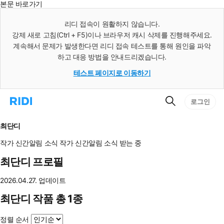
본문 바로가기
인
스
리디 접속이 원활하지 않습니다.
턴
강제 새로 고침(Ctrl + F5)이나 브라우저 캐시 삭제를 진행해주세요.
트
검
계속해서 문제가 발생한다면 리디 접속 테스트를 통해 원인을 파악
색
하고 대응 방법을 안내드리겠습니다.
테스트 페이지로 이동하기
검
리
로그인
색
디
홈
으
최단디
로
이
작가 신간알림
소식
작가 신간알림
소식 받는 중
동
최단디 프로필
2026.04.27. 업데이트
최단디 작품 총 1종
정렬 순서