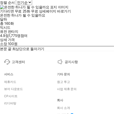
정렬 순서
기다리면 무료
25
화
무료
상세페이지 바로가기
온전한 하나가 될 수 있을까요
달하
총 160화
익시드
퓨전 판타지
4.9점
1,775
명
참여
상세 가격
소장
100
원
본문 끝
최상단으로 돌아가기
고객센터
공지사항
서비스
기타 문의
제휴카드
원고 투고
뷰어 다운로드
사업 제휴 문의
CP사이트
회사
리디바탕
회사 소개