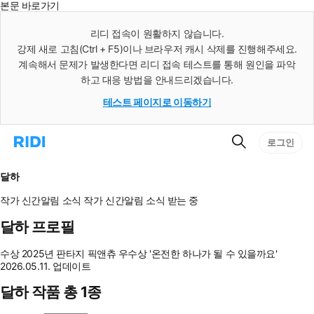
본문 바로가기
인
스
리디 접속이 원활하지 않습니다.
턴
강제 새로 고침(Ctrl + F5)이나 브라우저 캐시 삭제를 진행해주세요.
트
검
계속해서 문제가 발생한다면 리디 접속 테스트를 통해 원인을 파악
색
하고 대응 방법을 안내드리겠습니다.
테스트 페이지로 이동하기
검
리
로그인
색
디
홈
으
달하
로
이
작가 신간알림
소식
작가 신간알림
소식 받는 중
동
달하 프로필
수상
2025년 판타지 픽앤츄 우수상 '온전한 하나가 될 수 있을까요'
2026.05.11. 업데이트
달하 작품 총 1종