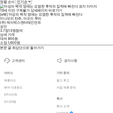
정렬 순서
19세 미만 구독불가
상세페이지 바로가기
[e북] 마성의 백작 영애는 요염한 후작의 집착에 빠진다
미나모리 탄쥬
,
아오이 루리
(주) 제이박스엔터테인먼트
성인
3.7점
13
명
참여
상세 가격
대여
800
원
소장
1,600
원
본문 끝
최상단으로 돌아가기
고객센터
공지사항
서비스
기타 문의
제휴카드
원고 투고
뷰어 다운로드
사업 제휴 문의
CP사이트
회사
리디바탕
회사 소개