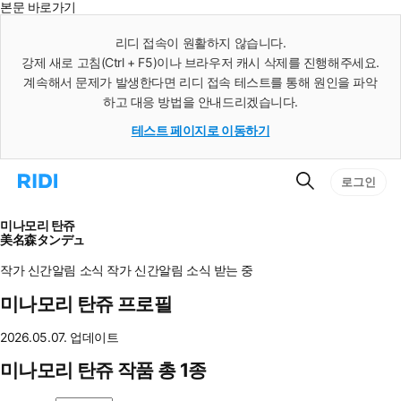
본문 바로가기
인
스
리디 접속이 원활하지 않습니다.
턴
강제 새로 고침(Ctrl + F5)이나 브라우저 캐시 삭제를 진행해주세요.
트
검
계속해서 문제가 발생한다면 리디 접속 테스트를 통해 원인을 파악
색
하고 대응 방법을 안내드리겠습니다.
테스트 페이지로 이동하기
검
리
로그인
색
디
홈
으
미나모리 탄쥬
로
美名森タンデュ
이
동
작가 신간알림
소식
작가 신간알림
소식 받는 중
미나모리 탄쥬 프로필
2026.05.07. 업데이트
미나모리 탄쥬 작품 총 1종