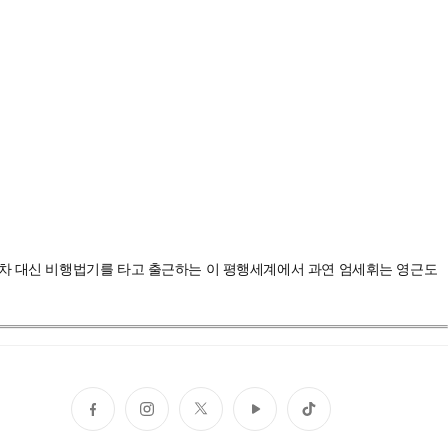
동차 대신 비행법기를 타고 출근하는 이 평행세계에서 과연 엄세휘는 영근도
페
인
트
유
틱
이
스
위
튜
톡
스
타
터
브