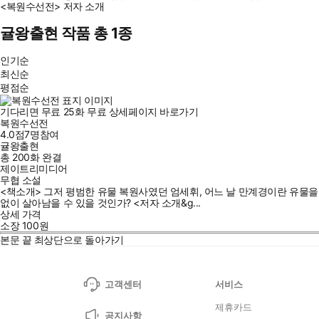
<복원수선전> 저자 소개
귤왕출현 작품 총 1종
인기순
최신순
평점순
기다리면 무료
25
화
무료
상세페이지 바로가기
복원수선전
4.0점
7
명
참여
귤왕출현
총 200화
완결
제이트리미디어
무협 소설
<책소개> 그저 평범한 유물 복원사였던 엄세휘, 어느 날 만계경이란 유물
없이 살아남을 수 있을 것인가? <저자 소개&g...
상세 가격
소장
100
원
본문 끝
최상단으로 돌아가기
고객센터
서비스
제휴카드
공지사항