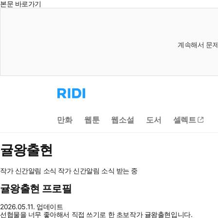
본문 바로가기
계속해서 문제
리
디
홈
으
만화
웹툰
웹소설
도서
셀렉트
로
이
동
귤왕출현
작가 신간알림
소식
작가 신간알림
소식 받는 중
귤왕출현 프로필
2026.05.11. 업데이트
선협물을 너무 좋아해서 직접 쓰기로 한 초보작가 귤왕출현입니다.