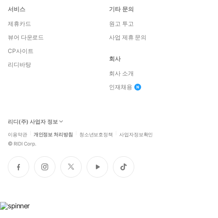
서비스
기타 문의
제휴카드
원고 투고
뷰어 다운로드
사업 제휴 문의
CP사이트
회사
리디바탕
회사 소개
인재채용
리디(주) 사업자 정보
이용약관
개인정보 처리방침
청소년보호정책
사업자정보확인
©
RIDI Corp.
페
인
트
유
틱
이
스
위
튜
톡
스
타
터
브
북
그
램