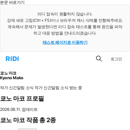
본문 바로가기
인
스
리디 접속이 원활하지 않습니다.
턴
강제 새로 고침(Ctrl + F5)이나 브라우저 캐시 삭제를 진행해주세요.
트
검
계속해서 문제가 발생한다면 리디 접속 테스트를 통해 원인을 파악
색
하고 대응 방법을 안내드리겠습니다.
테스트 페이지로 이동하기
검
리
로그인
색
디
홈
으
쿄노 마코
로
Kyono Mako
이
동
작가 신간알림
소식
작가 신간알림
소식 받는 중
쿄노 마코 프로필
2026.06.11. 업데이트
쿄노 마코 작품 총 2종