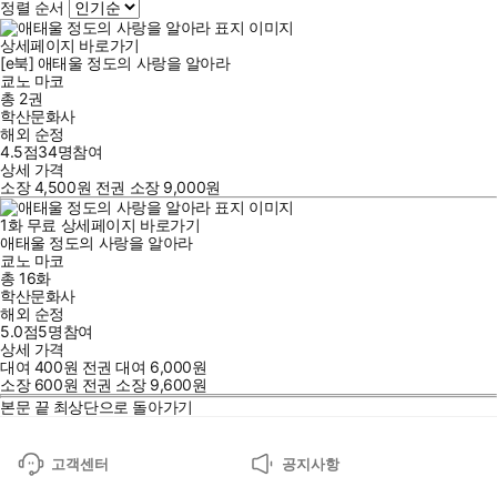
정렬 순서
상세페이지 바로가기
[e북] 애태울 정도의 사랑을 알아라
쿄노 마코
총 2권
학산문화사
해외 순정
4.5점
34
명
참여
상세 가격
소장
4,500
원
전권 소장
9,000
원
1
화
무료
상세페이지 바로가기
애태울 정도의 사랑을 알아라
쿄노 마코
총 16화
학산문화사
해외 순정
5.0점
5
명
참여
상세 가격
대여
400
원
전권 대여
6,000
원
소장
600
원
전권 소장
9,600
원
본문 끝
최상단으로 돌아가기
고객센터
공지사항