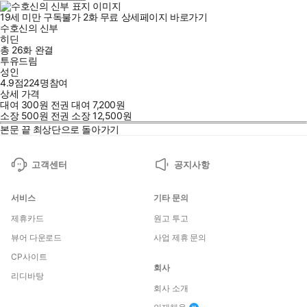
19세 미만 구독불가
2
화
무료
상세페이지 바로가기
수호신의 신부
히딘
총 26화
완결
투유드림
성인
4.9점
224
명
참여
상세 가격
대여
300
원
전권 대여
7,200
원
소장
500
원
전권 소장
12,500
원
본문 끝
최상단으로 돌아가기
고객센터
공지사항
서비스
기타 문의
제휴카드
원고 투고
뷰어 다운로드
사업 제휴 문의
CP사이트
회사
리디바탕
회사 소개