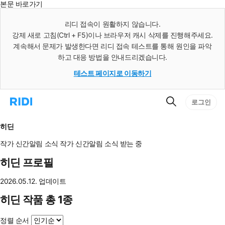
본문 바로가기
인
스
리디 접속이 원활하지 않습니다.
턴
강제 새로 고침(Ctrl + F5)이나 브라우저 캐시 삭제를 진행해주세요.
트
검
계속해서 문제가 발생한다면 리디 접속 테스트를 통해 원인을 파악
색
하고 대응 방법을 안내드리겠습니다.
테스트 페이지로 이동하기
검
리
로그인
색
디
홈
으
히딘
로
이
작가 신간알림
소식
작가 신간알림
소식 받는 중
동
히딘 프로필
2026.05.12. 업데이트
히딘 작품 총 1종
정렬 순서