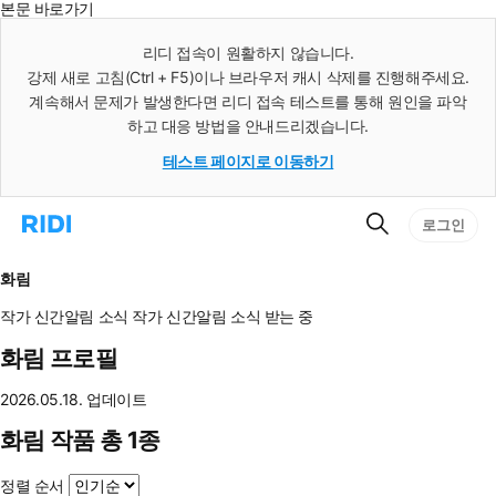
본문 바로가기
인
스
리디 접속이 원활하지 않습니다.
턴
강제 새로 고침(Ctrl + F5)이나 브라우저 캐시 삭제를 진행해주세요.
트
검
계속해서 문제가 발생한다면 리디 접속 테스트를 통해 원인을 파악
색
하고 대응 방법을 안내드리겠습니다.
테스트 페이지로 이동하기
검
리
로그인
색
디
홈
으
화림
로
이
작가 신간알림
소식
작가 신간알림
소식 받는 중
동
화림 프로필
2026.05.18. 업데이트
화림 작품 총 1종
정렬 순서