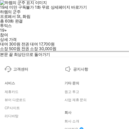
19세 미만 구독불가
1
화
무료
상세페이지 바로가기
하렘의 군주
프로페서 St
,
화림
총 60화
완결
투믹스
19+
참여
상세 가격
대여
300
원
전권 대여
17,700
원
소장
500
원
전권 소장
30,000
원
본문 끝
최상단으로 돌아가기
고객센터
공지사항
서비스
기타 문의
제휴카드
원고 투고
뷰어 다운로드
사업 제휴 문의
CP사이트
회사
리디바탕
회사 소개