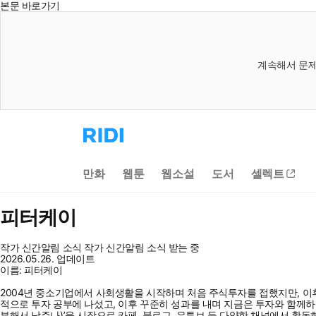
본문 바로가기
계속해서 문제
리
디
홈
으
만화
웹툰
웹소설
도서
셀렉트
로
이
동
피터케이
작가 신간알림
소식
작가 신간알림
소식 받는 중
2026.05.26. 업데이트
이름: 피터케이
2004년 중소기업에서 사회생활을 시작하며 처음 주식투자를 접했지만, 이후 
적으로 투자 공부에 나섰고, 이후 꾸준히 성과를 내며 지금은 투자와 함께하는
부해서 남주나)’을 시작으로 카페, 블로그, 유튜브 등 다양한 채널에서 활