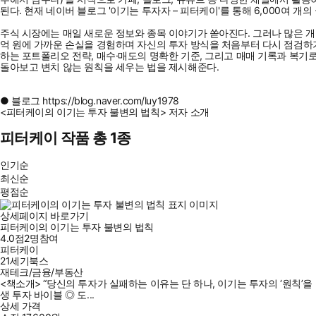
된다. 현재 네이버 블로그 '이기는 투자자 – 피터케이'를 통해 6,000여 개
주식 시장에는 매일 새로운 정보와 종목 이야기가 쏟아진다. 그러나 많은 개인
억 원에 가까운 손실을 경험하며 자신의 투자 방식을 처음부터 다시 점검하기
하는 포트폴리오 전략, 매수·매도의 명확한 기준, 그리고 매매 기록과 복기
돌아보고 변치 않는 원칙을 세우는 법을 제시해준다.
● 블로그 https://blog.naver.com/luy1978
<피터케이의 이기는 투자 불변의 법칙> 저자 소개
피터케이 작품 총 1종
인기순
최신순
평점순
상세페이지 바로가기
피터케이의 이기는 투자 불변의 법칙
4.0점
2
명
참여
피터케이
21세기북스
재테크/금융/부동산
<책소개> “당신의 투자가 실패하는 이유는 단 하나, 이기는 투자의 ‘원칙’
생 투자 바이블 ◎ 도...
상세 가격