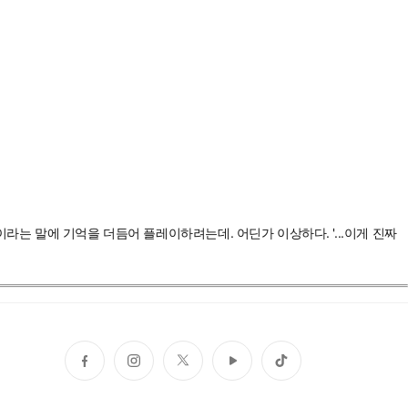
'이라는 말에 기억을 더듬어 플레이하려는데. 어딘가 이상하다. '...이게 진짜
페
인
트
유
틱
이
스
위
튜
톡
스
타
터
브