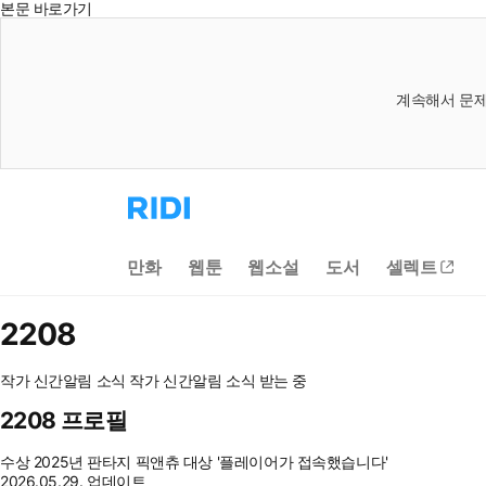
본문 바로가기
계속해서 문제
리
디
홈
으
만화
웹툰
웹소설
도서
셀렉트
로
이
동
2208
작가 신간알림
소식
작가 신간알림
소식 받는 중
2208 프로필
수상
2025년 판타지 픽앤츄 대상 '플레이어가 접속했습니다'
2026.05.29. 업데이트