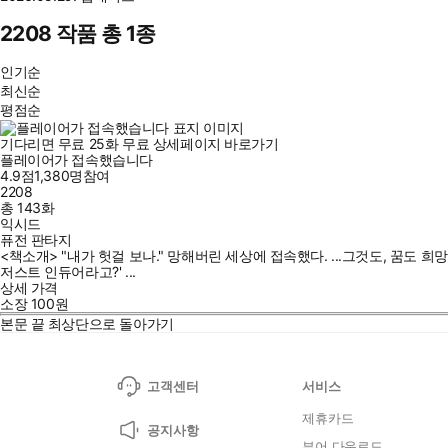
2208 작품 총 1종
인기순
최신순
평점순
기다리면 무료
25
화
무료
상세페이지 바로가기
플레이어가 접속했습니다
4.9점
1,380
명
참여
2208
총 143화
익시드
퓨전 판타지
<책소개> "내가 헛걸 보나." 망해버린 세상에 접속했다. ...그것도, 꿈도 희
저스트 인듀어라고?' ...
상세 가격
소장
100
원
본문 끝
최상단으로 돌아가기
고객센터
서비스
제휴카드
공지사항
뷰어 다운로드