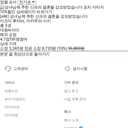
정렬 순서
10
%
할인
상세페이지 바로가기
[e북] 성녀님께 추한 신과의 결혼을 강요받았습니다
이즈미 후타바
,
아카무라 사키
총 3권
대원씨아이
해외 순정
4.7점
191
명
참여
상세 가격
소장
3,240
원
전권 소장
9,720
원
(10%
)
10,800
원
본문 끝
최상단으로 돌아가기
고객센터
공지사항
서비스
기타 문의
제휴카드
원고 투고
뷰어 다운로드
사업 제휴 문의
CP사이트
회사
리디바탕
회사 소개