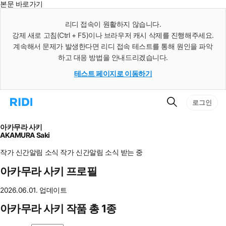
본문 바로가기
인
스
리디 접속이 원활하지 않습니다.
턴
강제 새로 고침(Ctrl + F5)이나 브라우저 캐시 삭제를 진행해주세요.
트
검
계속해서 문제가 발생한다면 리디 접속 테스트를 통해 원인을 파악
색
하고 대응 방법을 안내드리겠습니다.
테스트 페이지로 이동하기
검
리
로그인
색
디
홈
으
아카무라 사키
로
AKAMURA Saki
이
동
작가 신간알림
소식
작가 신간알림
소식 받는 중
아카무라 사키 프로필
2026.06.01. 업데이트
아카무라 사키 작품 총 1종