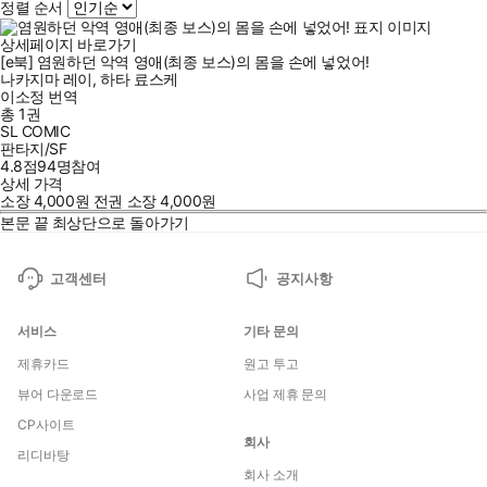
정렬 순서
상세페이지 바로가기
[e북] 염원하던 악역 영애(최종 보스)의 몸을 손에 넣었어!
나카지마 레이
,
하타 료스케
이소정
번역
총 1권
SL COMIC
판타지/SF
4.8점
94
명
참여
상세 가격
소장
4,000
원
전권 소장
4,000
원
본문 끝
최상단으로 돌아가기
고객센터
공지사항
서비스
기타 문의
제휴카드
원고 투고
뷰어 다운로드
사업 제휴 문의
CP사이트
회사
리디바탕
회사 소개