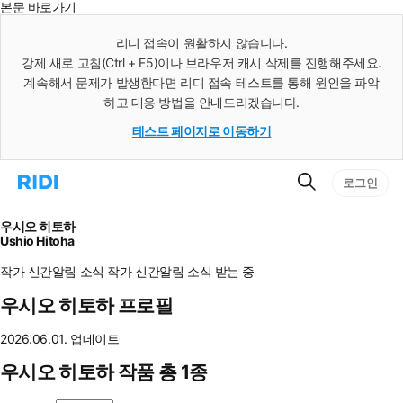
본문 바로가기
인
스
리디 접속이 원활하지 않습니다.
턴
강제 새로 고침(Ctrl + F5)이나 브라우저 캐시 삭제를 진행해주세요.
트
검
계속해서 문제가 발생한다면 리디 접속 테스트를 통해 원인을 파악
색
하고 대응 방법을 안내드리겠습니다.
테스트 페이지로 이동하기
검
리
로그인
색
디
홈
으
우시오 히토하
로
Ushio Hitoha
이
동
작가 신간알림
소식
작가 신간알림
소식 받는 중
우시오 히토하 프로필
2026.06.01. 업데이트
우시오 히토하 작품 총 1종